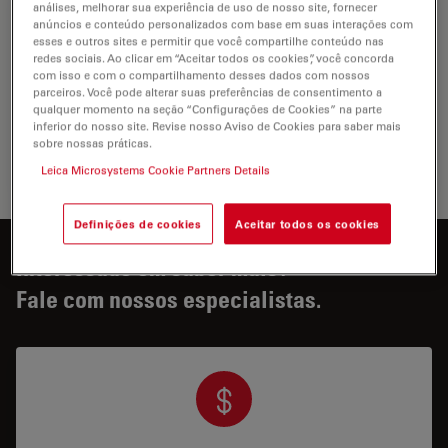
análises, melhorar sua experiência de uso de nosso site, fornecer
Pesquisa em Ciências da Vida
anúncios e conteúdo personalizados com base em suas interações com
esses e outros sites e permitir que você compartilhe conteúdo nas
A Divisão de Pesquisa em Ciências da Vida da Leica
redes sociais. Ao clicar em “Aceitar todos os cookies”, você concorda
com isso e com o compartilhamento desses dados com nossos
Microsystems apoia as necessidades de imagem da
parceiros. Você pode alterar suas preferências de consentimento a
comunidade científica com inovações avançadas e
qualquer momento na seção “Configurações de Cookies” na parte
conhecimentos técnicos para visualização, medição e…
inferior do nosso site. Revise nosso Aviso de Cookies para saber mais
sobre nossas práticas.
Pesquis
Leica Microsystems Cookie Partners Details
Definições de cookies
Aceitar todos os cookies
Interessado em saber mais?
Fale com nossos especialistas.