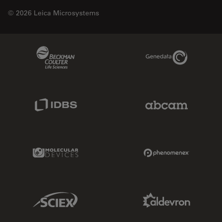
© 2026 Leica Microsystems
Beckman Coulter Link
Genedata Link
IDBS Link
Abcam Limited
Molecular Devices Link
Phenomenex L
Sciex Link
Aldevron Link