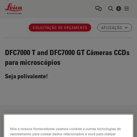
Leica Microsystems Logo
Togg
Insira o te
SOLICITAÇÃO DE ORÇAMENTO
APLICAÇÃO
DFC7000 T and DFC7000 GT
Câmeras CCDs
para microscópios
Seja polivalente!
Fields of Application
Nós e nossos fornecedores usamos cookies e outras tecnologias de
rastreamento para coletar dados relacionados a você para realizar