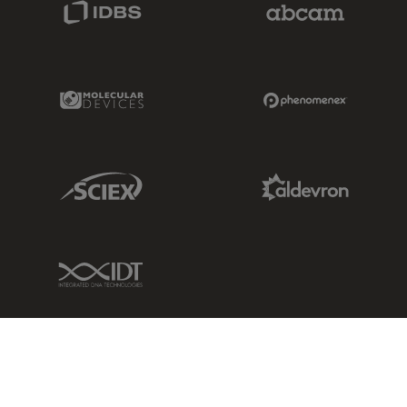
IDBS Link
Abcam Limited
Molecular Devices Link
Phenomenex L
Sciex Link
Aldevron Link
IDT Link