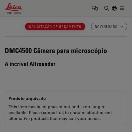
Leica Microsystems Logo
Togg
Insira o te
SOLICITAÇÃO DE ORÇAMENTO
DOWNLOADS
DMC4500
Câmera para microscópio
A incrível Allrounder
Produto arquivado
This item has been phased out and is no longer
available. Please contact us to enquire about recent
alternative products that may suit your needs.