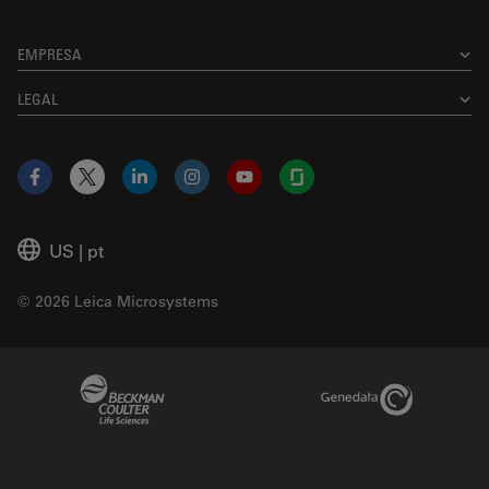
EMPRESA
LEGAL
Facebook
X
LinkedIn
Instagram
YouTube
Glassdoor
US
|
pt
© 2026 Leica Microsystems
Beckman Coulter Link
Genedata Link