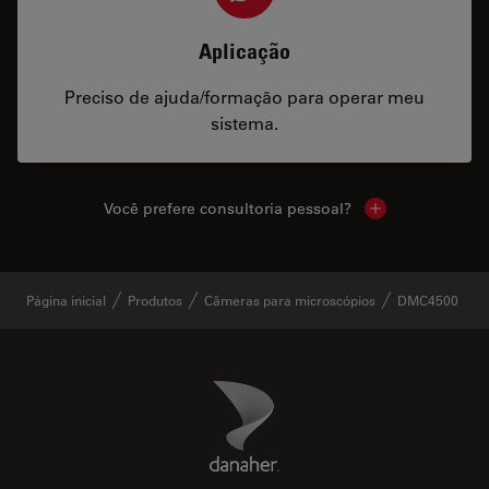
Aplicação
Preciso de ajuda/formação para operar meu
sistema.
Você prefere consultoria pessoal?
Show local cont
Página inicial
Produtos
Câmeras para microscópios
DMC4500
Danaher Logo
Footer