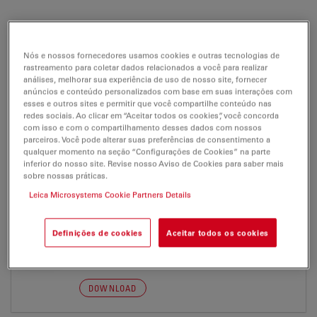
DMC4500
Nós e nossos fornecedores usamos cookies e outras tecnologias de
Notas de aplicação
Brochure or flyer
Certificados
rastreamento para coletar dados relacionados a você para realizar
análises, melhorar sua experiência de uso de nosso site, fornecer
anúncios e conteúdo personalizados com base em suas interações com
esses e outros sites e permitir que você compartilhe conteúdo nas
DMC4500
redes sociais. Ao clicar em “Aceitar todos os cookies”, você concorda
com isso e com o compartilhamento desses dados com nossos
parceiros. Você pode alterar suas preferências de consentimento a
qualquer momento na seção “Configurações de Cookies” na parte
inferior do nosso site. Revise nosso Aviso de Cookies para saber mais
NOTAS DE APLICAÇÃO
sobre nossas práticas.
Leica Microsystems Cookie Partners Details
Work More Efficiently In Developmental
Biology with Stereo And Confocal
Definições de cookies
Aceitar todos os cookies
Microscopy C.Elegans lowres JP
Jul 27, 2026
PDF, 863 KB
DOWNLOAD