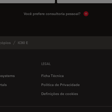
Você prefere consultoria pessoal?
Show local cont
cópios
IC90 E
LEGAL
osystems
Ficha Técnica
tals
Política de Privacidade
Definições de cookies