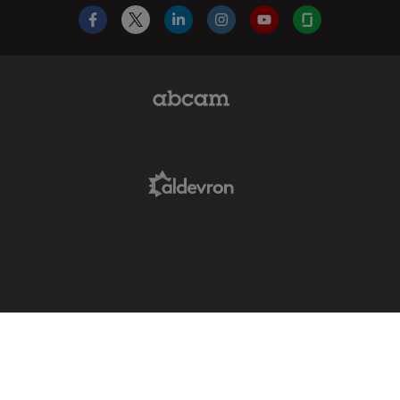
Facebook
X
LinkedIn
Instagram
YouTube
Glassdoor
Abcam Limited Link
Aldevron Link