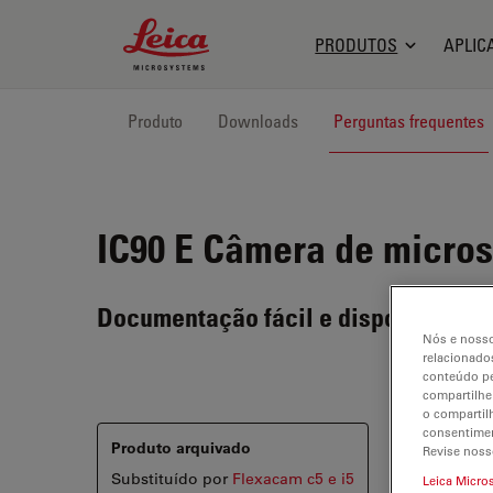
Leica Microsystems Logo
PRODUTOS
APLIC
Produto
Downloads
Perguntas frequentes
IC90 E
Câmera de micros
Documentação fácil e disponível em
Nós e nosso
relacionados
conteúdo pe
compartilhe
o compartil
consentimen
Produto arquivado
Revise noss
Substituído por
Flexacam c5 e i5
Leica Micro