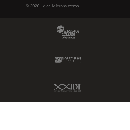
© 2026 Leica Microsystems
Beckman Coulter Link
Molecular Devices Link
IDT Link