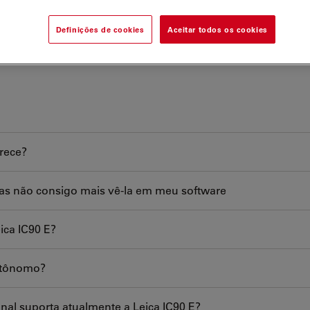
Definições de cookies
Aceitar todos os cookies
erece?
as não consigo mais vê-la em meu software
ica IC90 E?
utônomo?
onal suporta atualmente a Leica IC90 E?