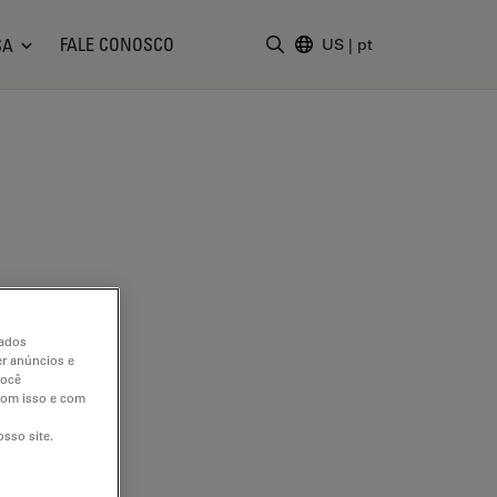
FALE CONOSCO
SA
US
|
pt
Insira o termo da pesquisa
dados
er anúncios e
você
 com isso e com
sso site.