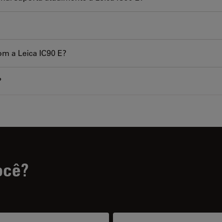
m a Leica IC90 E?
?
ocê?