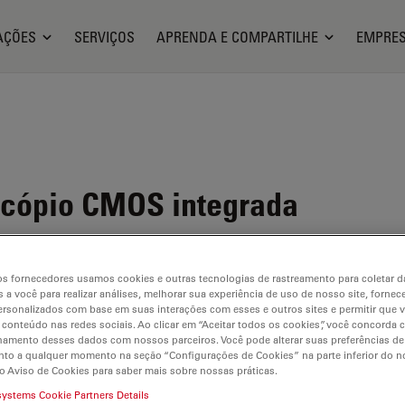
AÇÕES
SERVIÇOS
APRENDA E COMPARTILHE
EMPRE
cópio CMOS integrada
 rede
s fornecedores usamos cookies e outras tecnologias de rastreamento para coletar 
 a você para realizar análises, melhorar sua experiência de uso de nosso site, fornec
rsonalizados com base em suas interações com esses e outros sites e permitir que 
 conteúdo nas redes sociais. Ao clicar em “Aceitar todos os cookies”, você concorda
hamento desses dados com nossos parceiros. Você pode alterar suas preferências de
to a qualquer momento na seção “Configurações de Cookies” na parte inferior do no
o Aviso de Cookies para saber mais sobre nossas práticas.
systems Cookie Partners Details