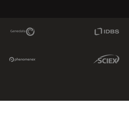
Genedata Link
IDBS Link
Phenomenex Link
Sciex Link