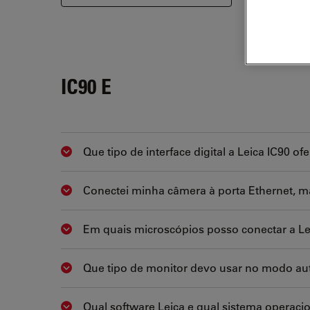
IC90 E
Que tipo de interface digital a Leica IC90 of
Show answer
Conectei minha câmera à porta Ethernet, m
Show answer
Em quais microscópios posso conectar a Le
Show answer
Que tipo de monitor devo usar no modo a
Show answer
Qual software Leica e qual sistema operaci
Show answer