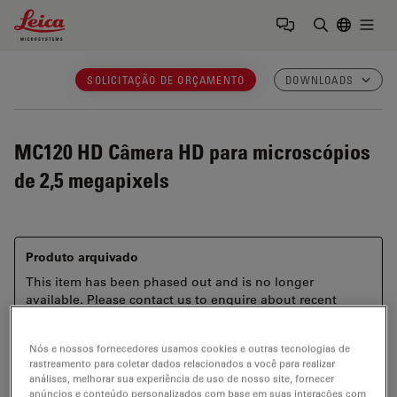
Leica Microsystems Logo
Togg
Insira o te
SOLICITAÇÃO DE ORÇAMENTO
DOWNLOADS
MC120 HD
Câmera HD para microscópios
de 2,5 megapixels
Produto arquivado
This item has been phased out and is no longer
available. Please contact us to enquire about recent
alternative products that may suit your needs.
Nós e nossos fornecedores usamos cookies e outras tecnologias de
rastreamento para coletar dados relacionados a você para realizar
análises, melhorar sua experiência de uso de nosso site, fornecer
anúncios e conteúdo personalizados com base em suas interações com