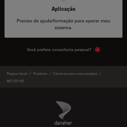
Aplicação
Preciso de ajuda/formação para operar meu
sistema.
Você prefere consultoria pessoal?
Show local cont
Página inicial
Produtos
Câmeras para microscópios
MC120 HD
Danaher Logo
Footer