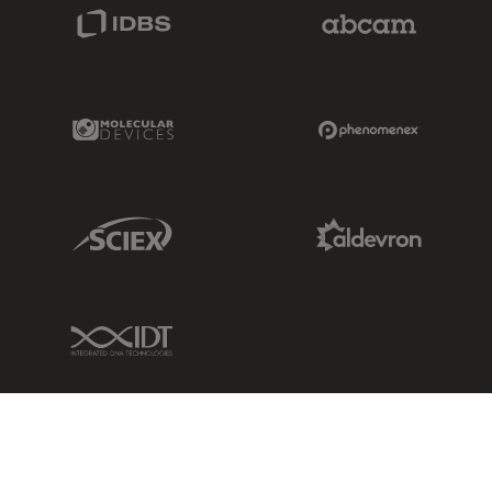
IDBS Link
Abcam Limited
Molecular Devices Link
Phenomenex L
Sciex Link
Aldevron Link
IDT Link