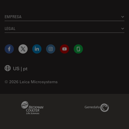
EMPRESA
LEGAL
Facebook
X
LinkedIn
Instagram
YouTube
Glassdoor
US
|
pt
© 2026 Leica Microsystems
Beckman Coulter Link
Genedata Link