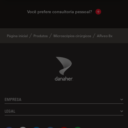
Você prefere consultoria pessoal?
Show local cont
Página inicial
Produtos
Microscópios cirúrgicos
ARveo 8x
Danaher Logo
Footer
EMPRESA
LEGAL