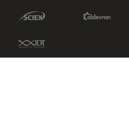
Sciex Link
Aldevron Link
IDT Link