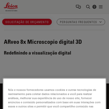
Leica Microsystems Logo
Togg
Insira o te
SOLICITAÇÃO DE ORÇAMENTO
PERGUNTAS FREQUENTES
ARveo 8x
Microscopio digital 3D
Redefinindo a visualização digital
Nós e nossos fornecedores usamos cookies e outras tecnologias de
Interessado em saber mais?
rastreamento para coletar dados relacionados a você para realizar
análises, melhorar sua experiência de uso de nosso site, fornecer
Fale com nossos especialistas.
anúncios e conteúdo personalizados com base em suas interações com
esses e outros sites e permitir que você compartilhe conteúdo nas