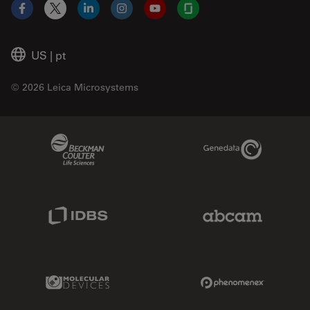
Facebook
X
LinkedIn
Instagram
YouTube
Glassdoor
US
|
pt
© 2026 Leica Microsystems
Beckman Coulter Link
Genedata Link
IDBS Link
Abcam Limited
Molecular Devices Link
Phenomenex L