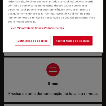
redes sociais. Ao clicar em “Aceitar todos os cookies”, você concorda
com isso e com o compartilhamento desses dados com nossos
parceiros. Você pode alterar suas preferências de consentimento a
qualquer momento na seção “Configurações de Cookies” na parte
inferior do nosso site. Revise nosso Aviso de Cookies para saber mais
sobre nossas práticas.
Leica Microsystems Cookie Partners Details
Preço
Preciso de uma configuração ou informações de
Definições de cookies
Aceitar todos os cookies
preços.
Demo
Preciso de uma demonstração no local ou remota.