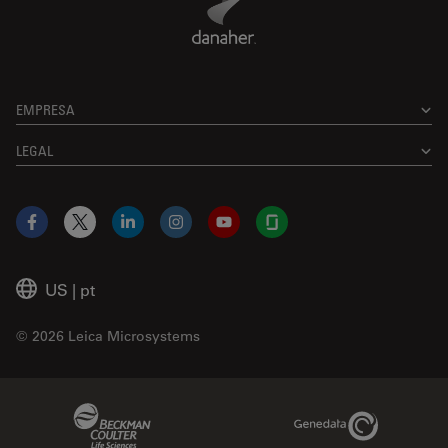
EMPRESA
LEGAL
Facebook
X
LinkedIn
Instagram
YouTube
Glassdoor
US
|
pt
© 2026 Leica Microsystems
Beckman Coulter Link
Genedata Link