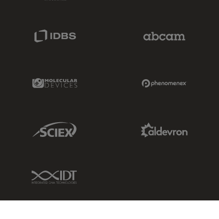
IDBS Link
Abcam Limited
Molecular Devices Link
Phenomenex L
Sciex Link
Aldevron Link
IDT Link