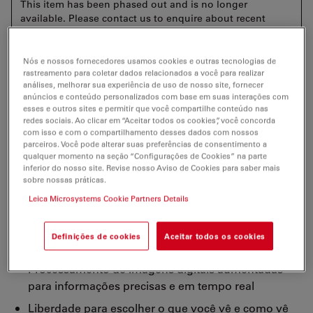
This item has been phased out and is no longer
available. Please contact us to enquire about recent
alternative products that may suit your needs.
Nós e nossos fornecedores usamos cookies e outras tecnologias de
rastreamento para coletar dados relacionados a você para realizar
análises, melhorar sua experiência de uso de nosso site, fornecer
anúncios e conteúdo personalizados com base em suas interações com
Na delicada neurocirurgia, sua visão e compreensão
esses e outros sites e permitir que você compartilhe conteúdo nas
das estruturas anatômicas e dos processos fisiológicos
redes sociais. Ao clicar em “Aceitar todos os cookies”, você concorda
com isso e com o compartilhamento desses dados com nossos
potencializam suas decisões. Como os resultados
parceiros. Você pode alterar suas preferências de consentimento a
seriam afetados se você tivesse uma única visualização
qualquer momento na seção “Configurações de Cookies” na parte
aumentada e precisa do campo cirúrgico, em uma
inferior do nosso site. Revise nosso Aviso de Cookies para saber mais
sobre nossas práticas.
plataforma de microscopia aumentada?
Leica Microsystems Cookie Partners Details
Nosso microscópio digital de realidade aumentada
ARveo fortalecerá suas decisões cirúrgicas com:
Definições de cookies
Aceitar todos os cookies
Processamento de imagens digitais aumentadas
para informações precisas e em tempo real
Liberdade para escolher o que você vê e como vê