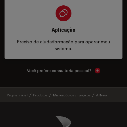
Aplicação
Preciso de ajuda/formação para operar meu
sistema.
Você prefere consultoria pessoal?
Show local cont
✕
Página inicial
Produtos
Microscópios cirúrgicos
ARveo
Danaher Logo
Footer