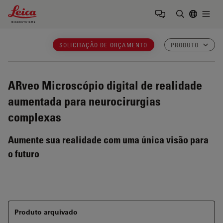
Leica Microsystems Logo
Togg
Insira o te
SOLICITAÇÃO DE ORÇAMENTO
PRODUTO
ARveo
Microscópio digital de realidade
aumentada para neurocirurgias
complexas
Aumente sua realidade com uma única visão para
o futuro
Produto arquivado