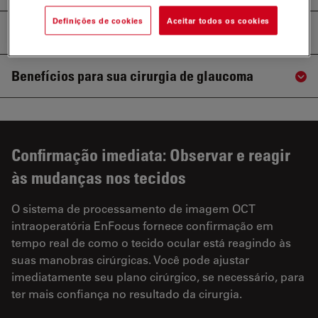
Definições de cookies
Aceitar todos os cookies
Benefícios para sua cirurgia de córnea
Sho
Benefícios para sua cirurgia de glaucoma
Sho
Confirmação imediata: Observar e reagir
às mudanças nos tecidos
O sistema de processamento de imagem OCT
intraoperatória EnFocus fornece confirmação em
tempo real de como o tecido ocular está reagindo às
suas manobras cirúrgicas. Você pode ajustar
imediatamente seu plano cirúrgico, se necessário, para
ter mais confiança no resultado da cirurgia.