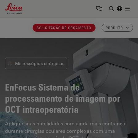
Leica Microsystems Logo
Togg
Insira o te
SOLICITAÇÃO DE ORÇAMENTO
PRODUTO
Microscópios cirúrgicos
⋯
EnFocus
Sistema de
processamento de imagem por
OCT intraoperatória
Aplique suas habilidades com ainda mais confiança
durante cirurgias oculares complexas com uma