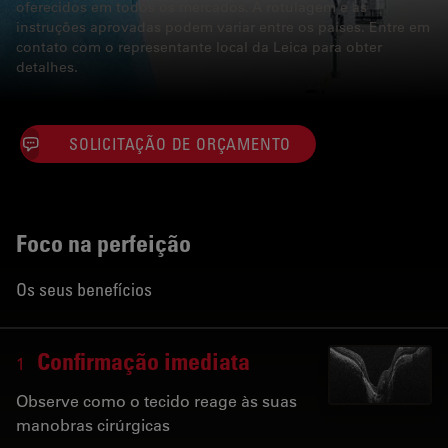
oferecidos em todos os mercados. A rotulagem e as
instruções aprovadas podem variar entre os países. Entre em
contato com o representante local da Leica para obter
detalhes.
SOLICITAÇÃO DE ORÇAMENTO
Foco na perfeição
Os seus benefícios
Confirmação imediata
1
Observe como o tecido reage às suas
manobras cirúrgicas