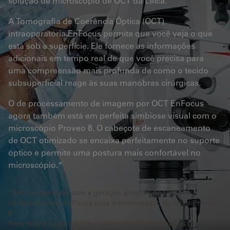
solução de microscópio de OCT da Leica.
A Tomografia de Coerência Óptica (OCT)
intraoperatória EnFocus permite que você veja o que
está sob a superfície. Ele fornece as informações
adicionais em tempo real de que você precisa para
uma compreensão mais profunda de como o tecido
subsuperficial reage às suas manobras cirúrgicas.
O de processamento de imagem por OCT EnFocus
agora também está em perfeita simbiose visual com o
microscópio Proveo 8. O cabeçote de escaneamento
de OCT otimizado se encaixa perfeitamente no suporte
óptico e permite uma postura mais confortável no
microscópio.*
*Em comparação com a geração anterior de OCT
intraoperatório EnFocus para o microscópio de chão Proveo
8.
Nem todos os produtos ou serviços são aprovados ou