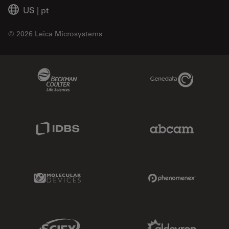
US
|
pt
© 2026 Leica Microsystems
Beckman Coulter Link
Genedata Link
IDBS Link
Abcam Limited
Molecular Devices Link
Phenomenex L
Sciex Link
Aldevron Link