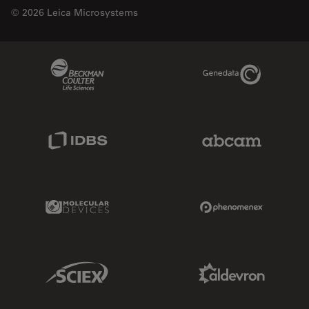
© 2026 Leica Microsystems
Beckman Coulter Link
Genedata Link
IDBS Link
Abcam Limited
Molecular Devices Link
Phenomenex L
Sciex Link
Aldevron Link