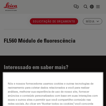
Leica Microsystems Logo
Togg
Insira o te
SOLICITAÇÃO DE ORÇAMENTO
MÍDIA
FL560
Módulo de fluorescência
Interessado em saber mais?
Fale com nossos especialistas.
Nós e nossos fornecedores usamos cookies e outras tecnologias de
rastreamento para coletar dados relacionados a você para realizar
análises, melhorar sua experiência de uso de nosso site, fornecer
anúncios e conteúdo personalizados com base em suas interações com
esses e outros sites e permitir que você compartilhe conteúdo nas
redes sociais. Ao clicar em “Aceitar todos os cookies”, você concorda