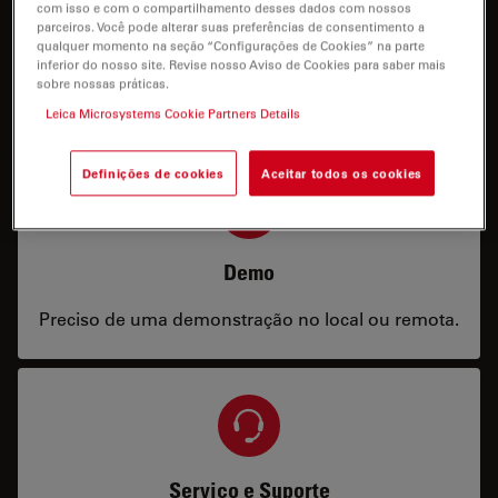
com isso e com o compartilhamento desses dados com nossos
Preço
parceiros. Você pode alterar suas preferências de consentimento a
qualquer momento na seção “Configurações de Cookies” na parte
inferior do nosso site. Revise nosso Aviso de Cookies para saber mais
Preciso de uma configuração ou informações de
sobre nossas práticas.
preços.
Leica Microsystems Cookie Partners Details
Definições de cookies
Aceitar todos os cookies
Demo
Preciso de uma demonstração no local ou remota.
Serviço e Suporte