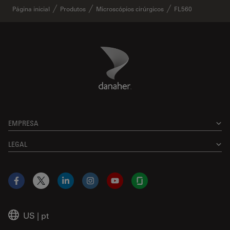
Página inicial
Produtos
Microscópios cirúrgicos
FL560
Danaher Logo
Footer
EMPRESA
LEGAL
Facebook
X
LinkedIn
Instagram
YouTube
Glassdoor
US
|
pt