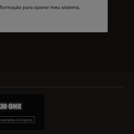
/formação para operar meu sistema.
acts
30 OHX
oscópios cirúrgicos