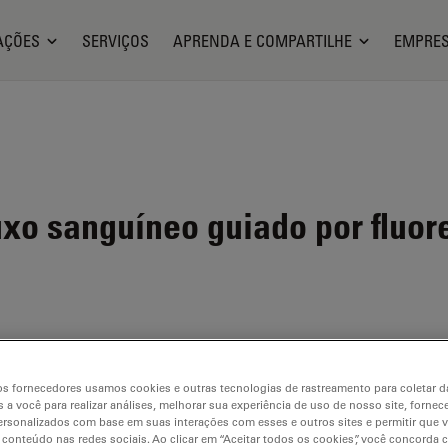
AÇÕES
SERVIÇOS
APRENDA E COMPARTILHE
EMPRE
uxo sanguíneo guiado por fluor
s fornecedores usamos cookies e outras tecnologias de rastreamento para coletar 
rceira
 a você para realizar análises, melhorar sua experiência de uso de nosso site, fornec
alizados.
rsonalizados com base em suas interações com esses e outros sites e permitir que 
 conteúdo nas redes sociais. Ao clicar em “Aceitar todos os cookies”, você concorda