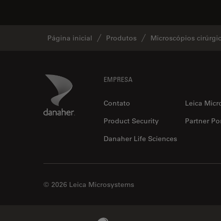
Página inicial
Produtos
Microscópios cirúrgi
Footer
Danaher Logo
EMPRESA
Contato
Leica Micr
Product Security
Partner Por
Danaher Life Sciences
© 2026 Leica Microsystems