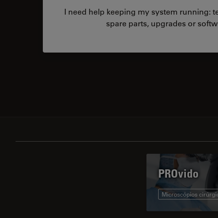
I need help keeping my system running: tec
spare parts, upgrades or softw
PROvido
Microscópios cirúrgi