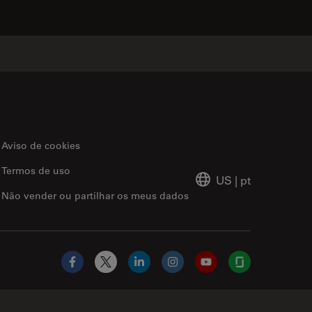
Aviso de cookies
Termos de uso
US
|
pt
Não vender ou partilhar os meus dados
Facebook
X
LinkedIn
Instagram
YouTube
Glassdoor