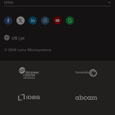
LEGAL
Facebook
X
LinkedIn
Instagram
YouTube
Glassdoor
US
|
pt
© 2026 Leica Microsystems
Beckman Coulter Link
Genedata Link
IDBS Link
Abcam Limited