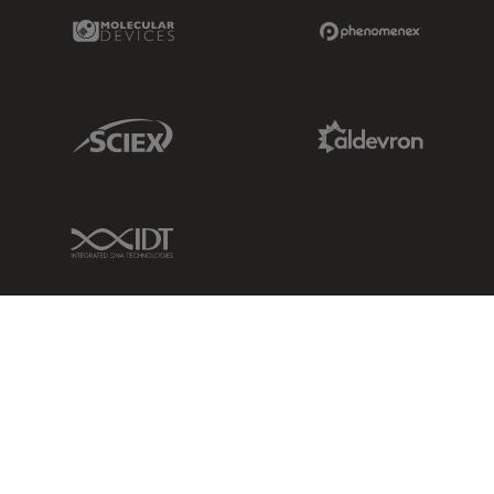
Molecular Devices Link
Phenomenex L
Sciex Link
Aldevron Link
IDT Link