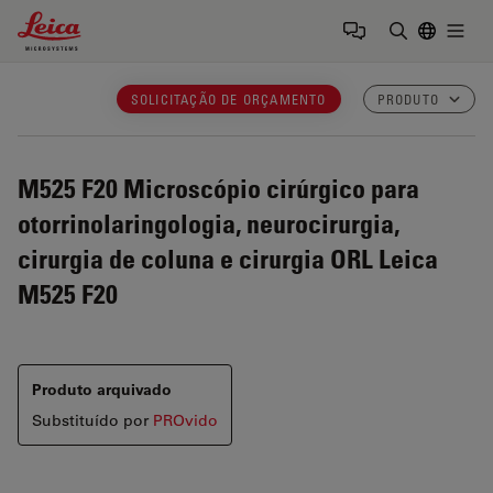
Leica Microsystems Logo
Togg
Insira o te
SOLICITAÇÃO DE ORÇAMENTO
PRODUTO
M525 F20
Microscópio cirúrgico para
otorrinolaringologia, neurocirurgia,
cirurgia de coluna e cirurgia ORL Leica
M525 F20
Produto arquivado
Substituído por
PROvido