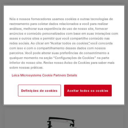
O
microscópio cirúrgico
Leica M525 F20 combina
magnífica qualidade ótica
com grande capacidade de
Nós e nossos fornecedores usamos cookies e outras tecnologias de
manobra
. As imagens vívidas e nítidas e a grande
rastreamento para coletar dados relacionados a você para realizar
análises, melhorar sua experiência de uso de nosso site, fornecer
profundidade de campo permitem que o cirurgião veja
anúncios e conteúdo personalizados com base em suas interações com
detalhes com precisão
.
esses e outros sites e permitir que você compartilhe conteúdo nas
redes sociais. Ao clicar em “Aceitar todos os cookies”, você concorda
A iluminação baseada na distância de trabalho fornece
com isso e com o compartilhamento desses dados com nossos
parceiros. Você pode alterar suas preferências de consentimento a
luz suficiente para locais de operação profundos e
qualquer momento na seção “Configurações de Cookies” na parte
ainda ajuda a manter o paciente em segurança.
inferior do nosso site. Revise nosso Aviso de Cookies para saber mais
sobre nossas práticas.
Concebido como um
microscópio para
Leica Microsystems Cookie Partners Details
otorrinolaringologia
, o Leica M525 F20 também é ideal
para procedimentos em
coluna, mão
e
Definições de cookies
Aceitar todos os cookies
reconstrutivos/estéticos.