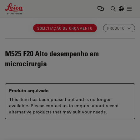
Leica Microsystems Logo
Togg
Insira o te
SOLICITAÇÃO DE ORÇAMENTO
PRODUTO
M525 F20
Alto desempenho em
microcirurgia
Produto arquivado
This item has been phased out and is no longer
available. Please contact us to enquire about recent
alternative products that may suit your needs.