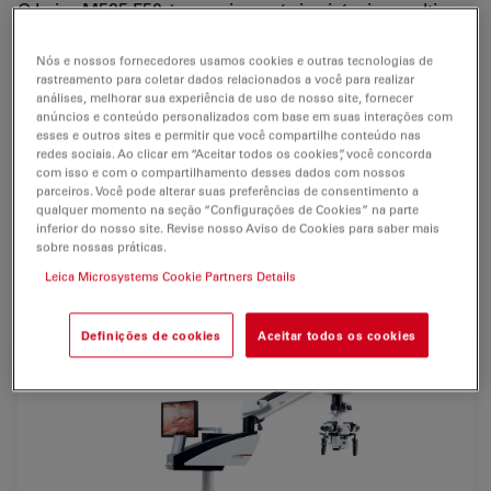
O Leica M525 F50 é um microscópio cirúrgico multiuso
que combina
conveniência e eficiente custo-benefício
.
Nós e nossos fornecedores usamos cookies e outras tecnologias de
Suas características, tais como o módulo de
rastreamento para coletar dados relacionados a você para realizar
análises, melhorar sua experiência de uso de nosso site, fornecer
fluorescência Leica FL800, BrightCare, documentação
anúncios e conteúdo personalizados com base em suas interações com
em HD, entre outras, o tornam o microscópio ideal
esses e outros sites e permitir que você compartilhe conteúdo nas
redes sociais. Ao clicar em “Aceitar todos os cookies”, você concorda
para procedimentos em
Neurocirurgia, Coluna
com isso e com o compartilhamento desses dados com nossos
Vertebral, Otorrinolaringologia e Plástica Reconstrutiva
.
parceiros. Você pode alterar suas preferências de consentimento a
qualquer momento na seção “Configurações de Cookies” na parte
O sistema fornece
qualidade e confiabilidade
em todos
inferior do nosso site. Revise nosso Aviso de Cookies para saber mais
sobre nossas práticas.
os aspectos: sistema ótico, design, engenharia,
Leica Microsystems Cookie Partners Details
materiais, componentes, operação, ergonomia e uso.
Definições de cookies
Aceitar todos os cookies