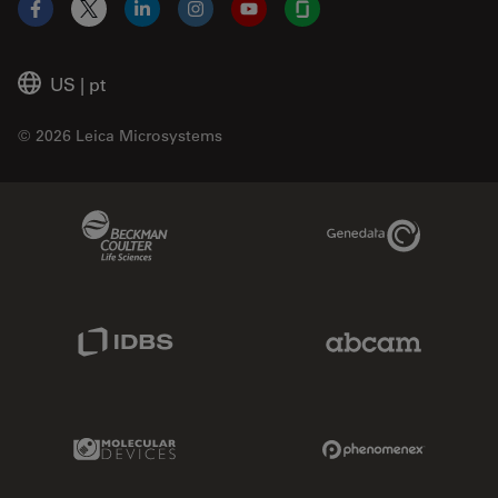
Facebook
X
LinkedIn
Instagram
YouTube
Glassdoor
US
|
pt
© 2026 Leica Microsystems
Beckman Coulter Link
Genedata Link
IDBS Link
Abcam Limited
Molecular Devices Link
Phenomenex L