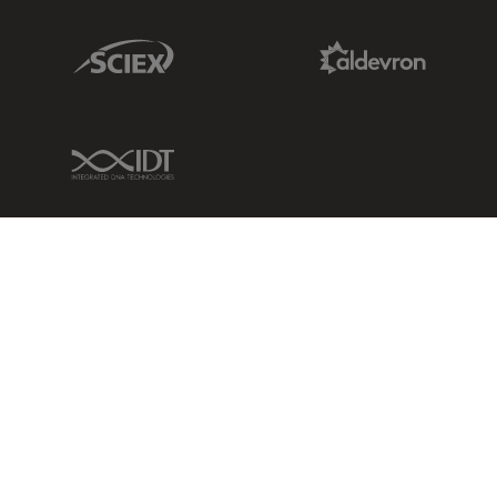
Sciex Link
Aldevron Link
IDT Link