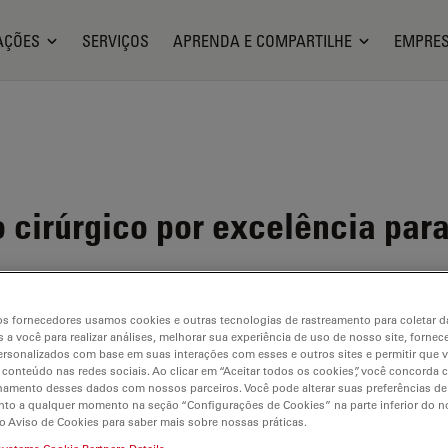
AÇÕES
SERVIÇOS
APRENDA E COMPARTILHE
EMPRE
cirúrgico por excelência para
s fornecedores usamos cookies e outras tecnologias de rastreamento para coletar 
 a você para realizar análises, melhorar sua experiência de uso de nosso site, fornec
rsonalizados com base em suas interações com esses e outros sites e permitir que 
 conteúdo nas redes sociais. Ao clicar em “Aceitar todos os cookies”, você concorda
hamento desses dados com nossos parceiros. Você pode alterar suas preferências de
ilable. Please contact us to enquire about recent alternative prod
to a qualquer momento na seção “Configurações de Cookies” na parte inferior do no
o Aviso de Cookies para saber mais sobre nossas práticas.