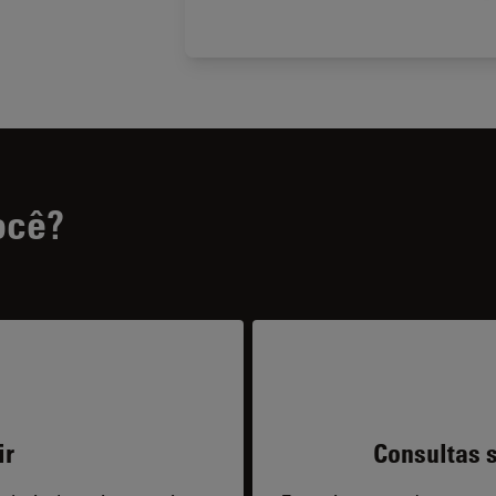
ocê?
ir
Consultas s