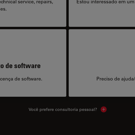
hnical service, repairs,
Estou interessado em um
es.
to de software
icença de software.
Preciso de ajuda
Você prefere consultoria pessoal?
Show local cont