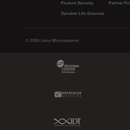
Product Security
Partner Por
Danaher Life Sciences
© 2026 Leica Microsystems
Beckman Coulter Link
Molecular Devices Link
IDT Link