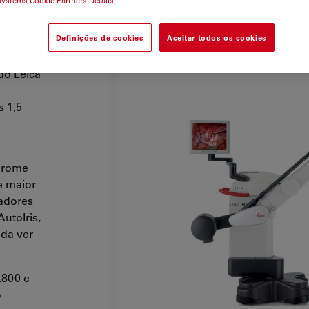
systems Cookie Partners Details
Definições de cookies
Aceitar todos os cookies
nce,
 do Leica
s 1,5
Chrome
e maior
adores
utoIris,
nda ver
L800 e
o