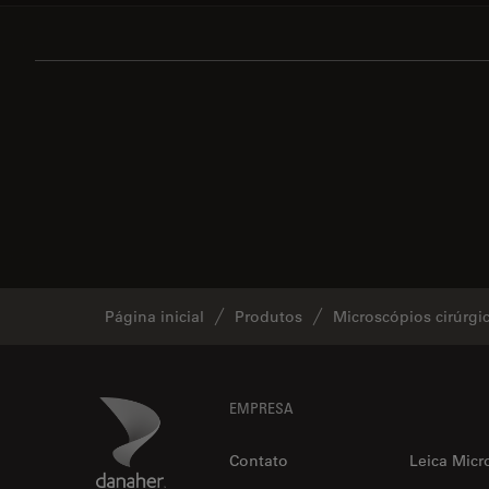
Página inicial
Produtos
Microscópios cirúrgi
Footer
Danaher Logo
EMPRESA
Contato
Leica Micr