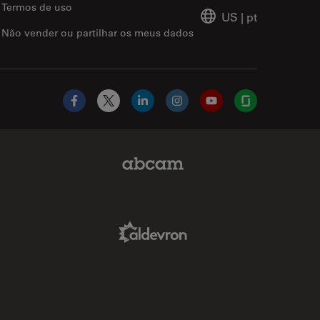
Termos de uso
US
|
pt
Não vender ou partilhar os meus dados
Facebook
X
LinkedIn
Instagram
YouTube
Glassdoor
Abcam Limited Link
Aldevron Link