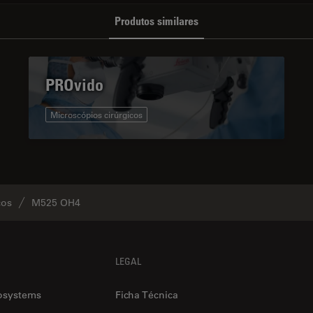
Produtos similares
PROvido
Microscópios cirúrgicos
cos
M525 OH4
LEGAL
osystems
Ficha Técnica