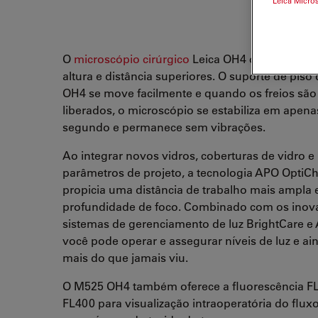
Leica Micro
O
microscópio cirúrgico
Leica OH4 oferece alca
altura e distância superiores. O suporte de piso
OH4 se move facilmente e quando os freios são
liberados, o microscópio se estabiliza em apena
segundo e permanece sem vibrações.
Ao integrar novos vidros, coberturas de vidro e
parâmetros de projeto, a tecnologia APO Opti
propicia uma distância de trabalho mais ampla 
profundidade de foco. Combinado com os inov
sistemas de gerenciamento de luz BrightCare e A
você pode operar e assegurar níveis de luz e ai
mais do que jamais viu.
O M525 OH4 também oferece a fluorescência F
FL400 para visualização intraoperatória do flux