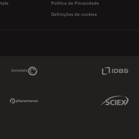
tals
Política de Privacidade
Definições de cookies
Genedata Link
IDBS Link
Phenomenex Link
Sciex Link