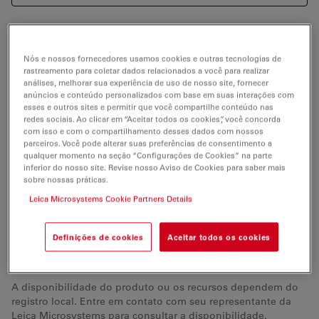
Como cirurgião você tem que se manter focado.
Nós e nossos fornecedores usamos cookies e outras tecnologias de
rastreamento para coletar dados relacionados a você para realizar
Focado em conseguir o melhor resultado possível para
análises, melhorar sua experiência de uso de nosso site, fornecer
o seu paciente. Focado no que é importante em cada
anúncios e conteúdo personalizados com base em suas interações com
esses e outros sites e permitir que você compartilhe conteúdo nas
momento da cirurgia. O Leica M530 OH6 foi
redes sociais. Ao clicar em “Aceitar todos os cookies”, você concorda
desenvolvido para ajudá-lo a manter o foco:
com isso e com o compartilhamento desses dados com nossos
parceiros. Você pode alterar suas preferências de consentimento a
Proporciona uma visualização ideal graças à tecnologia
qualquer momento na seção “Configurações de Cookies” na parte
revolucionária FusionOptics, que combina alta
inferior do nosso site. Revise nosso Aviso de Cookies para saber mais
resolução com maior profundidade do campo. Além
sobre nossas práticas.
disso, seu desenho inteiramente ergonômico permite
Leica Microsystems Cookie Partners Details
uma operação em posição cômoda. Com menos
distrações físicas é possível permanecer concentrado
Definições de cookies
Aceitar todos os cookies
na tarefa vital que lhe compete.
A disponibilidade do produto ou os recursos dependem do
registro local. Entre em contato com seu representante da
Leica Microsystems para consultar a disponibilidade.