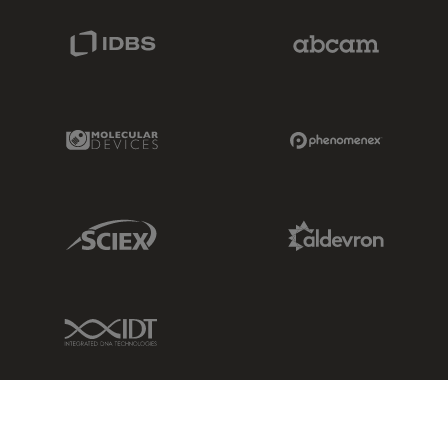
IDBS Link
Abcam Limited
Molecular Devices Link
Phenomenex L
Sciex Link
Aldevron Link
IDT Link