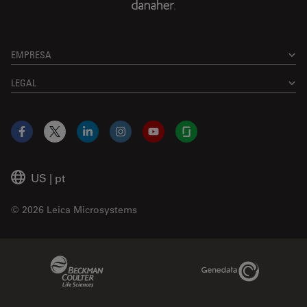
EMPRESA
LEGAL
Facebook
X
LinkedIn
Instagram
YouTube
Glassdoor
US
|
pt
© 2026 Leica Microsystems
Beckman Coulter Link
Genedata Link