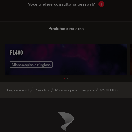
Você prefere consultoria pessoal?
Show local cont
Produtos similares
FL400
Microscópios cirúrgicos
Página inicial
Produtos
Microscópios cirúrgicos
M530 OH6
Danaher Logo
Footer