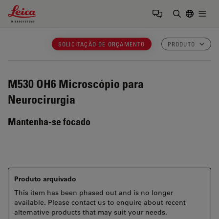
Leica Microsystems Logo
Togg
Insira o te
SOLICITAÇÃO DE ORÇAMENTO
PRODUTO
M530 OH6
Microscópio para
Neurocirurgia
Mantenha-se focado
Produto arquivado
This item has been phased out and is no longer
available. Please contact us to enquire about recent
alternative products that may suit your needs.