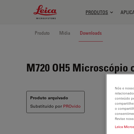
Leica Microsystems Logo
PRODUTOS
APLIC
Produto
Mídia
Downloads
M720 OH5
Microscópio c
Nós e nosso
relacionados
Produto arquivado
conteúdo pe
compartilhe
Substituído por
PROvido
o compartil
consentimen
Revise noss
Leica Micro