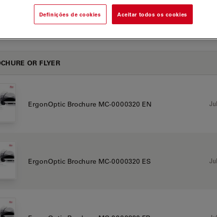
Definições de cookies
Aceitar todos os cookies
 OH5
CHURE OR FLYER
Jul
ErgonOptic Brochure MC-0000320 EN
Jul
ErgonOptic Brochure MC-0000320 ES