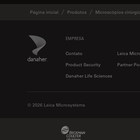
Página inicial
Produtos
Microscópios cirúrgi
Footer
Danaher Logo
EMPRESA
Contato
Leica Micr
Product Security
Partner Por
Danaher Life Sciences
© 2026 Leica Microsystems
Beckman Coulter Link