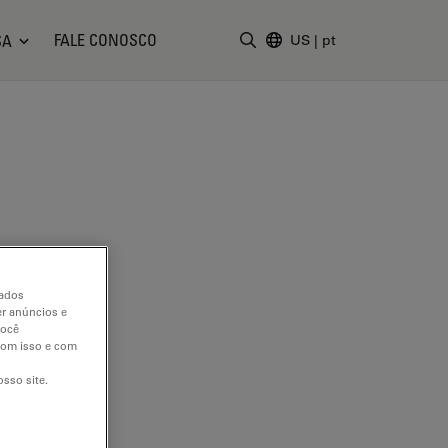
FALE CONOSCO
SA
US
|
pt
Insira o termo da pesquisa
dados
er anúncios e
você
 com isso e com
sso site.