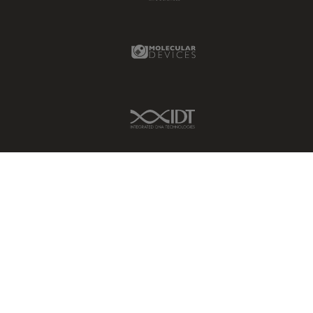
Molecular Devices Link
IDT Link