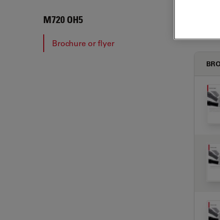
M720
M720 OH5
Brochure or flyer
BRO