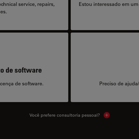
hnical service, repairs,
Estou interessado em um
es.
to de software
icença de software.
Preciso de ajuda
Você prefere consultoria pessoal?
Show local cont