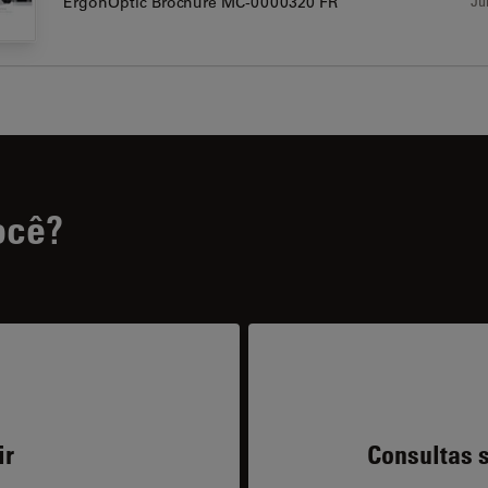
Jul
ErgonOptic Brochure MC-0000320 FR
ocê?
ir
Consultas s