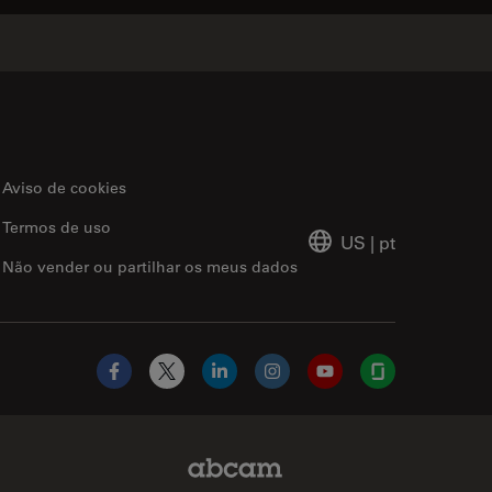
Aviso de cookies
Termos de uso
US
|
pt
Não vender ou partilhar os meus dados
Facebook
X
LinkedIn
Instagram
YouTube
Glassdoor
Abcam Limited Link