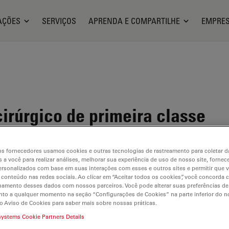
AÇÕES
SERVIÇOS
APRENDA E COMPARTILHE
EMPRE
irúrgico de primeira classe
s fornecedores usamos cookies e outras tecnologias de rastreamento para coletar 
 a você para realizar análises, melhorar sua experiência de uso de nosso site, fornec
rsonalizados com base em suas interações com esses e outros sites e permitir que 
 conteúdo nas redes sociais. Ao clicar em “Aceitar todos os cookies”, você concorda
hamento desses dados com nossos parceiros. Você pode alterar suas preferências de
to a qualquer momento na seção “Configurações de Cookies” na parte inferior do no
o Aviso de Cookies para saber mais sobre nossas práticas.
systems Cookie Partners Details