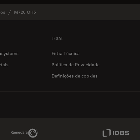
cos
M720 OH5
LEGAL
osystems
Ficha Técnica
tals
Política de Privacidade
Definições de cookies
Genedata Link
IDBS Link