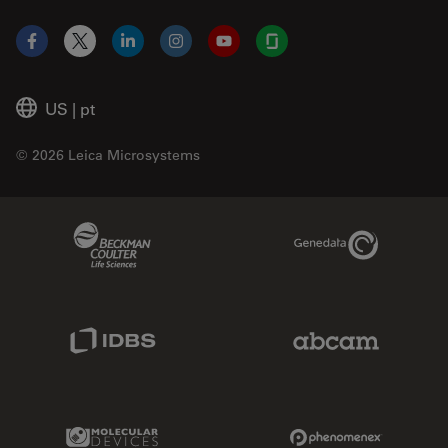
Facebook
X
LinkedIn
Instagram
YouTube
Glassdoor
US
|
pt
© 2026 Leica Microsystems
Beckman Coulter Link
Genedata Link
IDBS Link
Abcam Limited
Molecular Devices Link
Phenomenex L