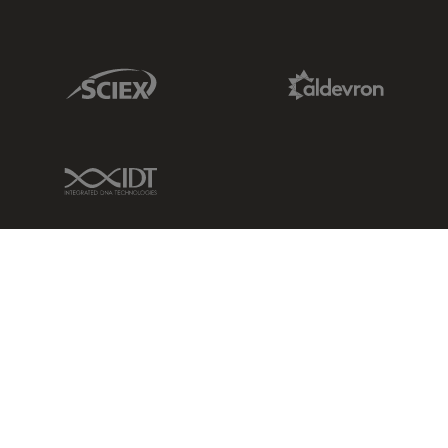
Sciex Link
Aldevron Link
IDT Link