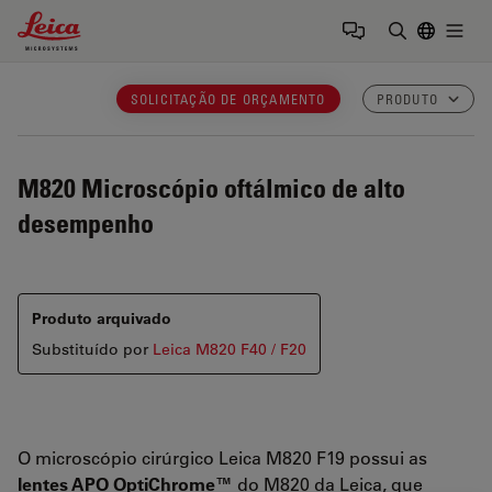
Leica Microsystems Logo
Togg
Insira o te
SOLICITAÇÃO DE ORÇAMENTO
PRODUTO
M820
Microscópio oftálmico de alto
desempenho
Produto arquivado
Substituído por
Leica M820 F40 / F20
O microscópio cirúrgico Leica M820 F19 possui as
lentes APO OptiChrome™
do M820 da Leica, que