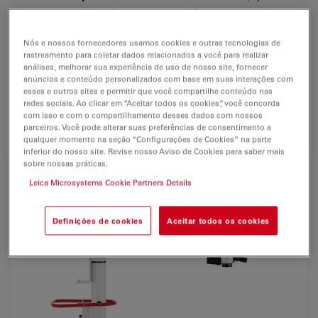
oferecem ao cirurgião cor natural, incomparável
profundidade de foco e maior contraste para
o máximo
Nós e nossos fornecedores usamos cookies e outras tecnologias de
de reconhecimento de detalhes.
rastreamento para coletar dados relacionados a você para realizar
análises, melhorar sua experiência de uso de nosso site, fornecer
Com sua
base excepcionalmente pequena
e
alcance
anúncios e conteúdo personalizados com base em suas interações com
extra longo
, o suporte mecânico de piso do Leica F19 é
esses e outros sites e permitir que você compartilhe conteúdo nas
redes sociais. Ao clicar em “Aceitar todos os cookies”, você concorda
fácil de manobrar
e posicionar na sala de cirurgia.
com isso e com o compartilhamento desses dados com nossos
parceiros. Você pode alterar suas preferências de consentimento a
qualquer momento na seção “Configurações de Cookies” na parte
inferior do nosso site. Revise nosso Aviso de Cookies para saber mais
sobre nossas práticas.
Leica Microsystems Cookie Partners Details
Definições de cookies
Aceitar todos os cookies