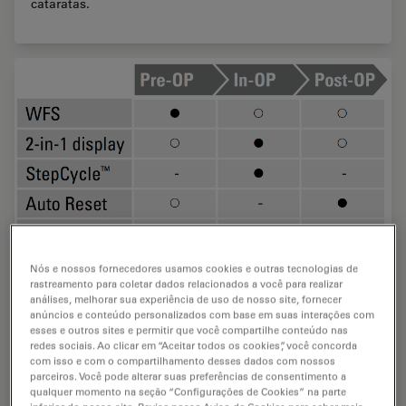
cataratas.
Nós e nossos fornecedores usamos cookies e outras tecnologias de
rastreamento para coletar dados relacionados a você para realizar
análises, melhorar sua experiência de uso de nosso site, fornecer
anúncios e conteúdo personalizados com base em suas interações com
esses e outros sites e permitir que você compartilhe conteúdo nas
Recursos que otimizam o fluxo de trabalho
redes sociais. Ao clicar em “Aceitar todos os cookies”, você concorda
cirúrgico
com isso e com o compartilhamento desses dados com nossos
parceiros. Você pode alterar suas preferências de consentimento a
qualquer momento na seção “Configurações de Cookies” na parte
Pedal sem fio Leica (WFS)Visor dois em umStepCycle: