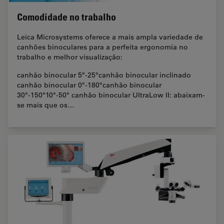
Comodidade no trabalho
Leica Microsystems oferece a mais ampla variedade de
canhões binoculares para a perfeita ergonomia no
trabalho e melhor visualização:
canhão binocular 5°-25°canhão binocular inclinado
canhão binocular 0°-180°canhão binocular
30°-150°10°-50° canhão binocular UltraLow II: abaixam-
se mais que os…