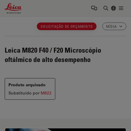
Leica Microsystems Logo
Togg
Insira o te
SOLICITAÇÃO DE ORÇAMENTO
MÍDIA
Leica M820 F40 / F20
Microscópio
oftálmico de alto desempenho
Produto arquivado
Substituído por
M822