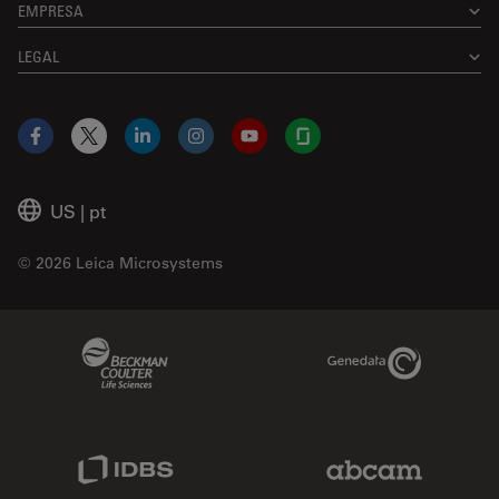
EMPRESA
LEGAL
Facebook
X
LinkedIn
Instagram
YouTube
Glassdoor
US
|
pt
© 2026 Leica Microsystems
Beckman Coulter Link
Genedata Link
IDBS Link
Abcam Limited