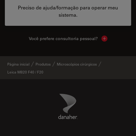
Preciso de ajuda/formação para operar meu
sistema.
Você prefere consultoria pessoal?
Show local cont
Página inicial
Produtos
Microscópios cirúrgicos
Leica M820 F40 / F20
Danaher Logo
Footer