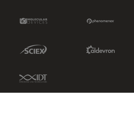
Molecular Devices Link
Phenomenex L
Sciex Link
Aldevron Link
IDT Link