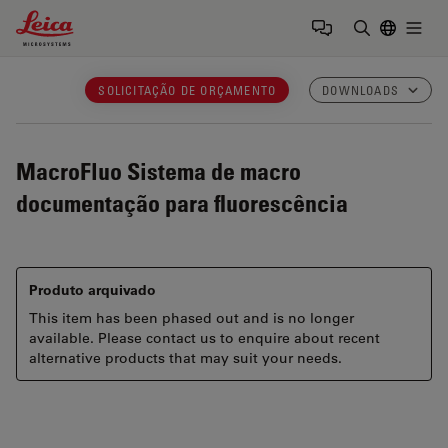
Leica Microsystems Logo
Togg
Insira o te
SOLICITAÇÃO DE ORÇAMENTO
DOWNLOADS
MacroFluo
Sistema de macro
documentação para fluorescência
Produto arquivado
This item has been phased out and is no longer
available. Please contact us to enquire about recent
alternative products that may suit your needs.