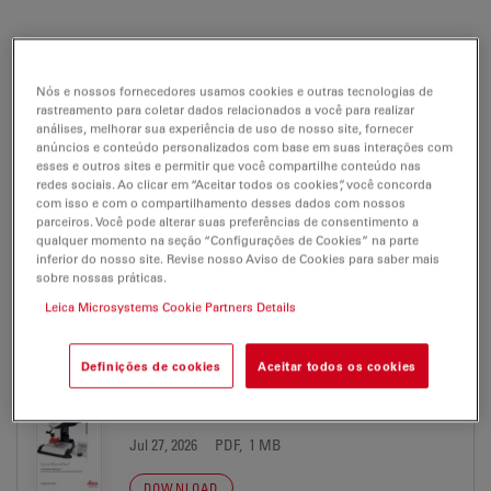
BROCHURE OR FLYER
Nós e nossos fornecedores usamos cookies e outras tecnologias de
rastreamento para coletar dados relacionados a você para realizar
análises, melhorar sua experiência de uso de nosso site, fornecer
Leica MacroFluo Brochure DE
anúncios e conteúdo personalizados com base em suas interações com
Jul 27, 2026
PDF, 1 MB
esses e outros sites e permitir que você compartilhe conteúdo nas
redes sociais. Ao clicar em “Aceitar todos os cookies”, você concorda
com isso e com o compartilhamento desses dados com nossos
DOWNLOAD
parceiros. Você pode alterar suas preferências de consentimento a
qualquer momento na seção “Configurações de Cookies” na parte
inferior do nosso site. Revise nosso Aviso de Cookies para saber mais
Leica MacroFluo Brochure ES
sobre nossas práticas.
Jul 27, 2026
PDF, 1 MB
Leica Microsystems Cookie Partners Details
DOWNLOAD
Definições de cookies
Aceitar todos os cookies
Leica MacroFluo Brochure FR
Jul 27, 2026
PDF, 1 MB
DOWNLOAD