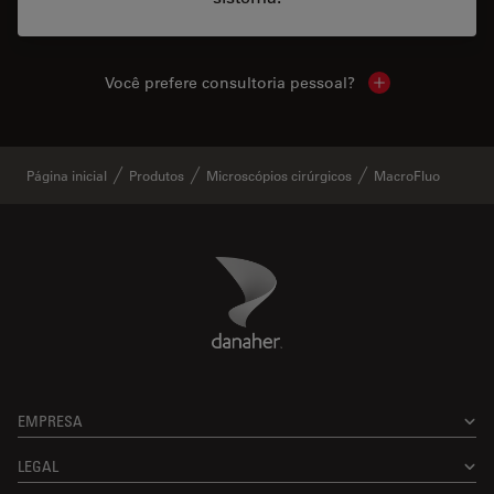
Você prefere consultoria pessoal?
Show local cont
Página inicial
Produtos
Microscópios cirúrgicos
MacroFluo
Danaher Logo
Footer
EMPRESA
LEGAL