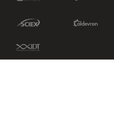
Sciex Link
Aldevron Link
IDT Link