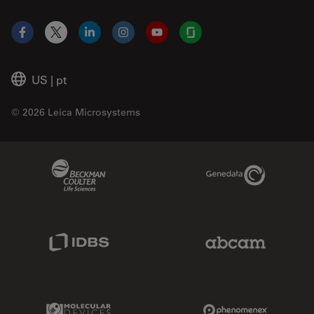
Facebook
X
LinkedIn
Instagram
YouTube
Glassdoor
US
|
pt
© 2026 Leica Microsystems
Beckman Coulter Link
Genedata Link
IDBS Link
Abcam Limited
Molecular Devices Link
Phenomenex L