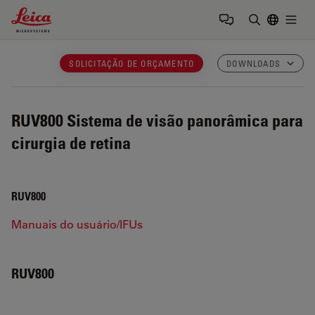
Leica Microsystems Logo
Togg
Insira o te
SOLICITAÇÃO DE ORÇAMENTO
DOWNLOADS
RUV800
Sistema de visão panorâmica para
cirurgia de retina
RUV800
Manuais do usuário/IFUs
RUV800