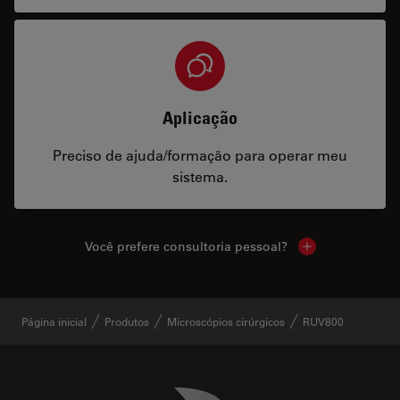
Aplicação
Preciso de ajuda/formação para operar meu
sistema.
Você prefere consultoria pessoal?
Show local cont
Página inicial
Produtos
Microscópios cirúrgicos
RUV800
Danaher Logo