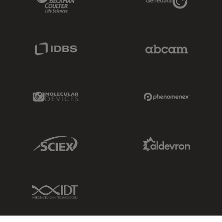
IDBS Link
Abcam Limited
Molecular Devices Link
Phenomenex L
Sciex Link
Aldevron Link
IDT Link