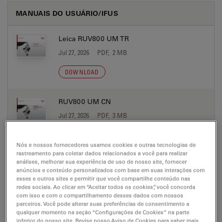
MANUAIS DO USUÁRIO/IFUS
Leica RUV800 UM TR
Jul 27, 2026
PDF, 2 MB
DOWNLOAD
RUV800 UM CN
Jul 27, 2026
PDF, 3 MB
DOWNLOAD
Nós e nossos fornecedores usamos cookies e outras tecnologias de
rastreamento para coletar dados relacionados a você para realizar
análises, melhorar sua experiência de uso de nosso site, fornecer
RUV800 UM DA
anúncios e conteúdo personalizados com base em suas interações com
Jul 27, 2026
PDF, 2 MB
esses e outros sites e permitir que você compartilhe conteúdo nas
redes sociais. Ao clicar em “Aceitar todos os cookies”, você concorda
com isso e com o compartilhamento desses dados com nossos
DOWNLOAD
parceiros. Você pode alterar suas preferências de consentimento a
qualquer momento na seção “Configurações de Cookies” na parte
inferior do nosso site. Revise nosso Aviso de Cookies para saber mais