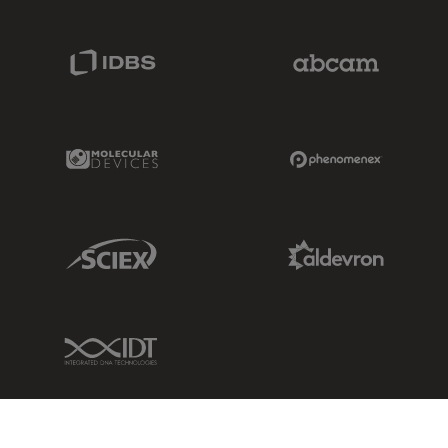
IDBS Link
Abcam Limited
Molecular Devices Link
Phenomenex L
Sciex Link
Aldevron Link
IDT Link