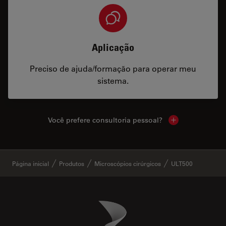
Aplicação
Preciso de ajuda/formação para operar meu
sistema.
Você prefere consultoria pessoal?
Show local cont
✕
Página inicial
Produtos
Microscópios cirúrgicos
ULT500
Danaher Logo
Footer