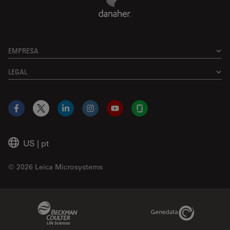
EMPRESA
LEGAL
Facebook
X
LinkedIn
Instagram
YouTube
Glassdoor
US
|
pt
© 2026 Leica Microsystems
Beckman Coulter Link
Genedata Link