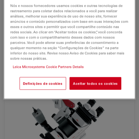
O Leica ULT500 (Leica Ultra Observer) é uma
solução
Nós e nossos fornecedores usamos cookies e outras tecnologias de
que poupa luz
, completa e flexível, para a
rastreamento para coletar dados relacionados a você para realizar
análises, melhorar sua experiência de uso de nosso site, fornecer
coobservação
em todas as aplicações dos
sistemas
anúncios e conteúdo personalizados com base em suas interações com
óticos
M525/M520/M500N, para neurocirurgia, cirurgia
esses e outros sites e permitir que você compartilhe conteúdo nas
da coluna vertebral e otorrinolaringologia.
redes sociais. Ao clicar em “Aceitar todos os cookies”, você concorda
com isso e com o compartilhamento desses dados com nossos
parceiros. Você pode alterar suas preferências de consentimento a
A repartição do feixe de luz em 40% cirurgião/ 40%
qualquer momento na seção “Configurações de Cookies” na parte
assistente/ 20%
vídeo beamsplitter
proporciona
inferior do nosso site. Revise nosso Aviso de Cookies para saber mais
sobre nossas práticas.
iluminação brilhante
para procedimentos em que um
grau superior de luz é necessário.
Leica Microsystems Cookie Partners Details
Definições de cookies
Aceitar todos os cookies