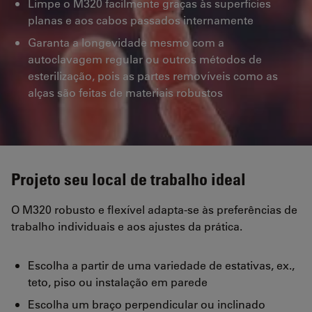
Limpe o M320 facilmente graças às superfícies
planas e aos cabos passados internamente
Garanta a longevidade mesmo com a
autoclavagem regular ou outros métodos de
esterilização, pois as partes removíveis como as
alças são feitas de materiais robustos
Projeto seu local de trabalho ideal
O M320 robusto e flexível adapta-se às preferências de
trabalho individuais e aos ajustes da prática.
Escolha a partir de uma variedade de estativas, ex.,
teto, piso ou instalação em parede
Escolha um braço perpendicular ou inclinado