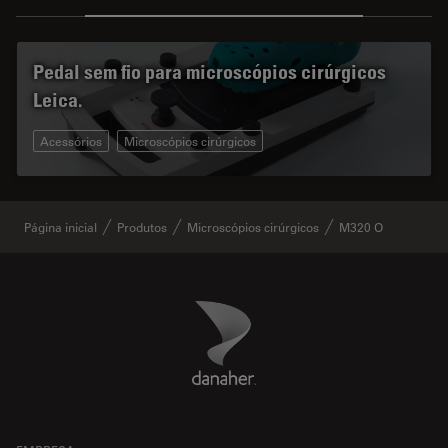
Pedal sem fio para microscópios cirúrgicos
Leica.
Acessórios
Microscópios cirúrgicos
Página inicial
Produtos
Microscópios cirúrgicos
M320 O
Danaher Logo
Footer