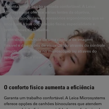
Garanta uma posição sentada confortável. A Leica
Microsystems oferece várias lentes da objetiva,
canhões binoculares e acessórios ergonômicos que se
encaixam à sua compleição física, especialidade e
preferências de trabalho.
Além disso, desfrute de uma captura de imagem
flexível e de opções de visualização através do controle
remoto, diretamente no microscópio ou através do
aplicativo Leica View.
O conforto físico aumenta a eficiência
Garanta um trabalho confortável. A Leica Microsystems
oferece opções de canhões binoculares que atendem