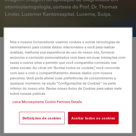
otorrinolaringologia, cortesia do Prof. Dr. Thomas
Linder, Luzerner Kantonsspital, Lucerne, Suíça.
Nós e nossos fornecedores usamos cookies e outras tecnologias de
rastreamento para coletar dados relacionados a você para realizar
Foco no que realmente importa
análises, melhorar sua experiência de uso de nosso site, fornecer
anúncios e conteúdo personalizados com base em suas interações com
esses e outros sites e permitir que você compartilhe conteúdo nas
O M320 oferece uma imagem nítida, clara e com cores
redes sociais. Ao clicar em “Aceitar todos os cookies”, você concorda
verdadeiras com a impressionante profundidade de
com isso e com o compartilhamento desses dados com nossos
parceiros. Você pode alterar suas preferências de consentimento a
campo—um pré-requisito para maior percepção.
qualquer momento na seção “Configurações de Cookies” na parte
inferior do nosso site. Revise nosso Aviso de Cookies para saber mais
sobre nossas práticas.
Mantenha o foco em seu paciente e mantenha a
Leica Microsystems Cookie Partners Details
eficiência e a concentração, mudando os níveis de
foco de forma rápida e fácil
Definições de cookies
Aceitar todos os cookies
Minimize a interrupção do fluxo de trabalho graças
ao modificador de ampliação de 5 etapas