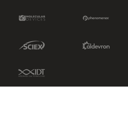
Molecular Devices Link
Phenomenex L
Sciex Link
Aldevron Link
IDT Link