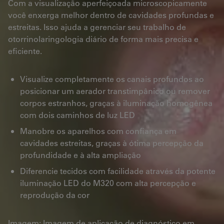
Com a visualização aperfeiçoada microscopicamente
você enxerga melhor dentro de cavidades profundas e
estreitas. Isso ajuda a gerenciar seu trabalho de
otorrinolaringologia diário de forma mais precisa e
eficiente.
Visualize completamente os canais profundos ao
posicionar um aerador transtimpânico ou remover
corpos estranhos, graças à iluminação homogênea
com dois caminhos de luz LED
Manobre os aparelhos com confiança em
cavidades estreitas, graças à ótima percepção da
profundidade e à alta ampliação
Diferencie tecidos com facilidade através da potente
iluminação LED do M320 com alta percepção e
reprodução da cor
Imagem: Imagem de aplicação de diagnóstico em