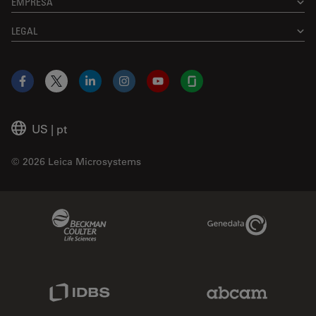
EMPRESA
LEGAL
Facebook
X
LinkedIn
Instagram
YouTube
Glassdoor
US
|
pt
© 2026 Leica Microsystems
Beckman Coulter Link
Genedata Link
IDBS Link
Abcam Limited