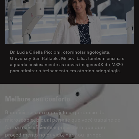
Dr. Lucia Oriella Piccioni, otorrinolaringologista,
University San Raffaele, Milão, Itália, também ensina e
aguarda ansiosamente as novas imagens 4K do M320
para otimizar o treinamento em otorrinolaringologia.
Melhore seu conforto
Beneficie-se com o projeto ergonômico do
microscópio, o qual permite que você trabalhe de
forma mais eficiente e precisa em qualquer
procedimento no ouvido, nariz ou laringe.