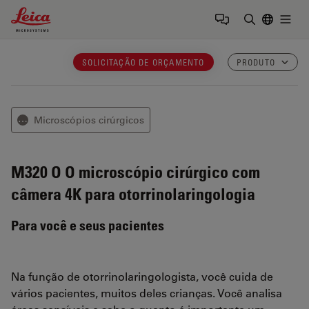
Leica Microsystems Logo
Togg
Insira o te
SOLICITAÇÃO DE ORÇAMENTO
PRODUTO
Microscópios cirúrgicos
⋯
M320 O
O microscópio cirúrgico com
câmera 4K para otorrinolaringologia
Para você e seus pacientes
Na função de otorrinolaringologista, você cuida de
vários pacientes, muitos deles crianças. Você analisa