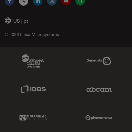
Facebook
X
LinkedIn
Instagram
YouTube
Glassdoor
US
|
pt
© 2026 Leica Microsystems
Beckman Coulter Link
Genedata Link
IDBS Link
Abcam Limited
Molecular Devices Link
Phenomenex L