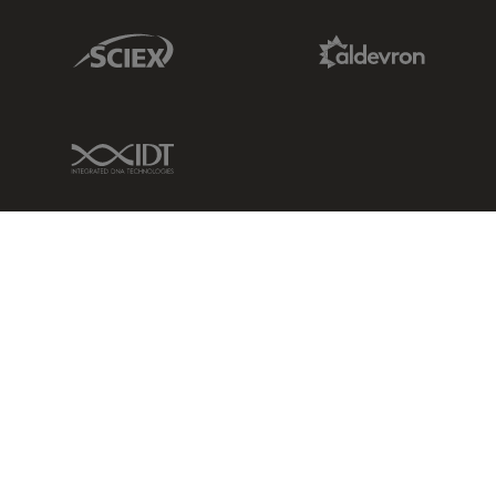
Sciex Link
Aldevron Link
IDT Link