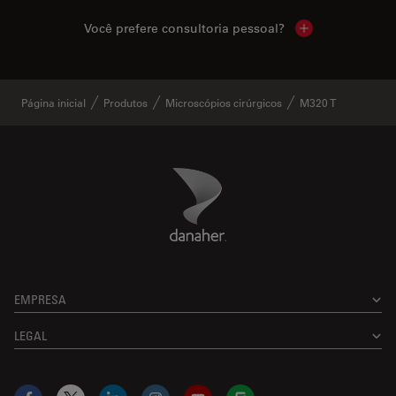
Você prefere consultoria pessoal?
Show local cont
Página inicial
Produtos
Microscópios cirúrgicos
M320 T
Danaher Logo
Footer
EMPRESA
LEGAL