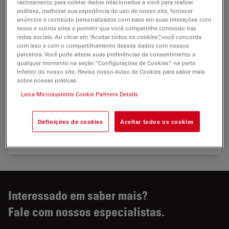
rastreamento para coletar dados relacionados a você para realizar
análises, melhorar sua experiência de uso de nosso site, fornecer
anúncios e conteúdo personalizados com base em suas interações com
esses e outros sites e permitir que você compartilhe conteúdo nas
redes sociais. Ao clicar em “Aceitar todos os cookies”, você concorda
com isso e com o compartilhamento desses dados com nossos
parceiros. Você pode alterar suas preferências de consentimento a
qualquer momento na seção “Configurações de Cookies” na parte
inferior do nosso site. Revise nosso Aviso de Cookies para saber mais
sobre nossas práticas.
Leica Microsystems Cookie Partners Details
Definições de cookies
Aceitar todos os cookies
Configurações do M320
Interessado em saber mais?
Fale com nossos especialistas.