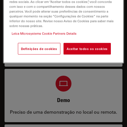
redes sociais. Ao clicar em “Aceitar todos os cookies”, você concorda
com isso e com o compartilhamento desses dados com nossos
parceiros. Você pode alterar suas preferências de consentimento a
qualquer momento na seção “Configurações de Cookies” na parte
inferior do nosso site. Revise nosso Aviso de Cookies para saber mais
sobre nossas práticas.
Leica Microsystems Cookie Partners Details
Preço
Preciso de uma configuração ou informações de
Definições de cookies
Aceitar todos os cookies
preços.
Demo
Preciso de uma demonstração no local ou remota.