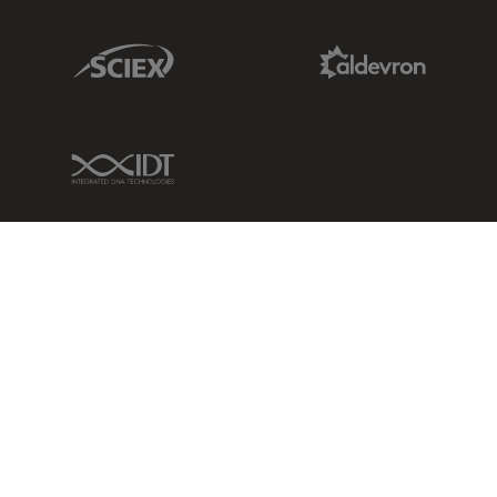
Sciex Link
Aldevron Link
IDT Link