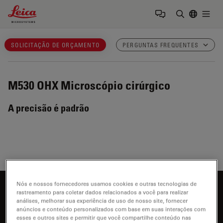
Leica Microsystems Logo
Togg
Insira o te
SOLICITAÇÃO DE ORÇAMENTO
PERGUNTAS FREQUENTES
M530 OHX
Microscópio cirúrgico
A precisão é padrão
Nós e nossos fornecedores usamos cookies e outras tecnologias de
Interessado em saber mais?
rastreamento para coletar dados relacionados a você para realizar
análises, melhorar sua experiência de uso de nosso site, fornecer
Fale com nossos especialistas.
anúncios e conteúdo personalizados com base em suas interações com
esses e outros sites e permitir que você compartilhe conteúdo nas