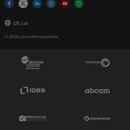
Facebook
X
LinkedIn
Instagram
YouTube
Glassdoor
US
|
pt
© 2026 Leica Microsystems
Beckman Coulter Link
Genedata Link
IDBS Link
Abcam Limited
Molecular Devices Link
Phenomenex L