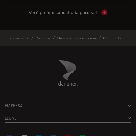
Você prefere consultoria pessoal?
Show local cont
Página inicial
Produtos
Microscópios cirúrgicos
M530 OHX
Danaher Logo
Footer
EMPRESA
LEGAL