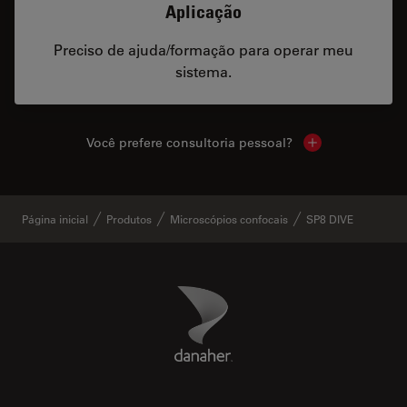
Aplicação
Preciso de ajuda/formação para operar meu
sistema.
Você prefere consultoria pessoal?
Show local cont
Página inicial
Produtos
Microscópios confocais
SP8 DIVE
Danaher Logo
Footer