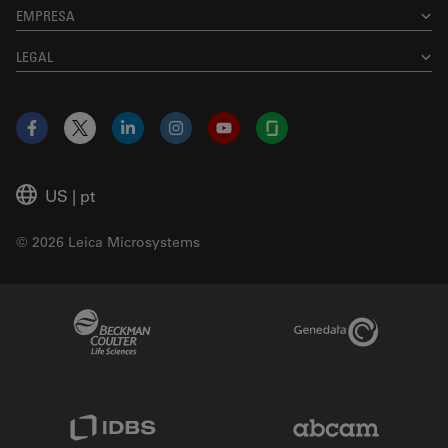
EMPRESA
LEGAL
Facebook
X
LinkedIn
Instagram
YouTube
Glassdoor
US
|
pt
© 2026 Leica Microsystems
Beckman Coulter Link
Genedata Link
IDBS Link
Abcam Limited