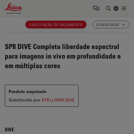
Leica Microsystems Logo
Togg
Insira o te
SOLICITAÇÃO DE ORÇAMENTO
DOWNLOADS
SP8 DIVE
Completa liberdade espectral
para imagens in vivo em profundidade e
em múltiplas cores
Produto arquivado
Substituído por
STELLARIS DIVE
DIVE