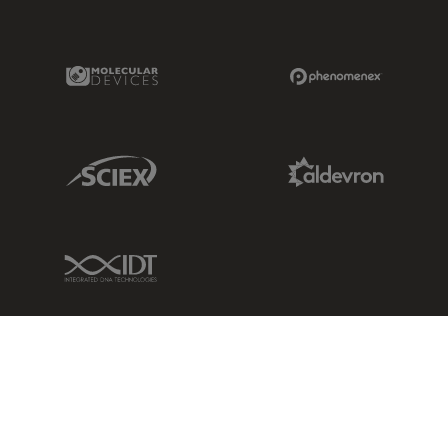
Molecular Devices Link
Phenomenex L
Sciex Link
Aldevron Link
IDT Link