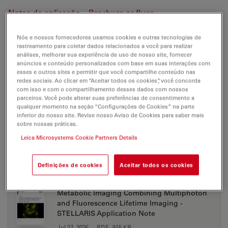
Notas de aplicação
Brochure or flyer
Nós e nossos fornecedores usamos cookies e outras tecnologias de
rastreamento para coletar dados relacionados a você para realizar
DIVE
análises, melhorar sua experiência de uso de nosso site, fornecer
anúncios e conteúdo personalizados com base em suas interações com
esses e outros sites e permitir que você compartilhe conteúdo nas
redes sociais. Ao clicar em “Aceitar todos os cookies”, você concorda
com isso e com o compartilhamento desses dados com nossos
NOTAS DE APLICAÇÃO
parceiros. Você pode alterar suas preferências de consentimento a
qualquer momento na seção “Configurações de Cookies” na parte
inferior do nosso site. Revise nosso Aviso de Cookies para saber mais
Confocal Applications with the White Light
sobre nossas práticas.
Laser (WLL) - STELLARIS Application Note
Leica Microsystems Cookie Partners Details
Jul 27, 2026
PDF, 3 MB
DOWNLOAD
Definições de cookies
Aceitar todos os cookies
Metabolic Imaging Combining Multiphoton
and Fluorescence Lifetime Imaging -
STELLARIS Application Note
Jul 27, 2026
PDF, 915 KB