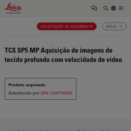
Leica Microsystems Logo
Togg
Insira o te
SOLICITAÇÃO DE ORÇAMENTO
MÍDIA
TCS SP5 MP
Aquisição de imagens de
tecido profundo com velocidade de vídeo
Produto arquivado
Substituído por
SP8 LIGHTNING