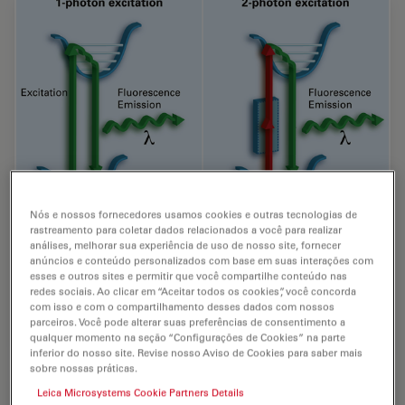
Nós e nossos fornecedores usamos cookies e outras tecnologias de
rastreamento para coletar dados relacionados a você para realizar
análises, melhorar sua experiência de uso de nosso site, fornecer
Diagrama de energia
anúncios e conteúdo personalizados com base em suas interações com
esses e outros sites e permitir que você compartilhe conteúdo nas
Diagrama de energia de fluorescência com excitação
redes sociais. Ao clicar em “Aceitar todos os cookies”, você concorda
com isso e com o compartilhamento desses dados com nossos
com 1 fóton e 2 fótons
parceiros. Você pode alterar suas preferências de consentimento a
qualquer momento na seção “Configurações de Cookies” na parte
inferior do nosso site. Revise nosso Aviso de Cookies para saber mais
sobre nossas práticas.
Leica Microsystems Cookie Partners Details