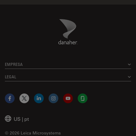
Danaher Logo
Footer
EMPRESA
LEGAL
Facebook
X
LinkedIn
Instagram
YouTube
Glassdoor
US
|
pt
© 2026 Leica Microsystems