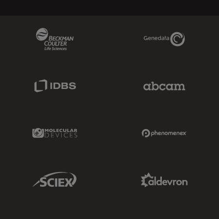
Beckman Coulter Link
Genedata Link
IDBS Link
Abcam Limited
Molecular Devices Link
Phenomenex L
Sciex Link
Aldevron Link