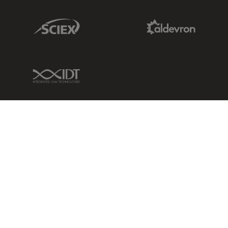
Sciex Link
Aldevron Link
IDT Link