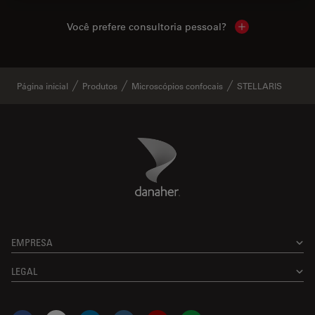
Você prefere consultoria pessoal?
Show local cont
Página inicial
Produtos
Microscópios confocais
STELLARIS
Danaher Logo
Footer
EMPRESA
LEGAL