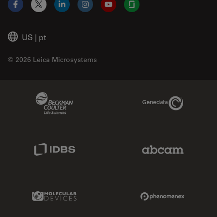
Facebook
X
LinkedIn
Instagram
YouTube
Glassdoor
US
|
pt
© 2026 Leica Microsystems
Beckman Coulter Link
Genedata Link
IDBS Link
Abcam Limited
Molecular Devices Link
Phenomenex L