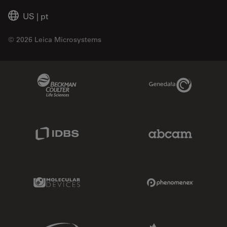
US
|
pt
© 2026 Leica Microsystems
Beckman Coulter Link
Genedata Link
IDBS Link
Abcam Limited
Molecular Devices Link
Phenomenex L
Sciex Link
Aldevron Link