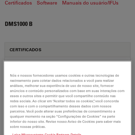
Certificados
Software
Manuais do usuário/IFUs
DMS1000 B
CERTIFICADOS
EC DoC DMS1000 B TL5000 IVD 151-2
Dec 17, 2025
PDF, 50 KB
Nós e nossos fornecedores usamos cookies e outras tecnologias de
rastreamento para coletar dados relacionados a você para realizar
DOWNLOAD
análises, melhorar sua experiência de uso de nosso site, fornecer
anúncios e conteúdo personalizados com base em suas interações com
esses e outros sites e permitir que você compartilhe conteúdo nas
redes sociais. Ao clicar em “Aceitar todos os cookies”, você concorda
EC DoC DMS1000 B TL5000 IVD 151-3
com isso e com o compartilhamento desses dados com nossos
parceiros. Você pode alterar suas preferências de consentimento a
Dec 17, 2025
PDF, 46 KB
qualquer momento na seção “Configurações de Cookies” na parte
inferior do nosso site. Revise nosso Aviso de Cookies para saber mais
DOWNLOAD
sobre nossas práticas.
Leica Microsystems Cookie Partners Details