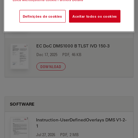
EC DoC DMS1000 B TLST IVD 150-2
Jul 27, 2026
PDF, 49 KB
Definições de cookies
Aceitar todos os cookies
DOWNLOAD
EC DoC DMS1000 B TLST IVD 150-3
Dec 17, 2025
PDF, 46 KB
DOWNLOAD
SOFTWARE
Instruction-UserDefinedOverlays DMS V1-2-
1
Jul 27, 2026
PDF, 2 MB