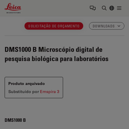
Leica Microsystems Logo
Togg
Insira o te
SOLICITAÇÃO DE ORÇAMENTO
DOWNLOADS
DMS1000 B
Microscópio digital de
pesquisa biológica para laboratórios
Produto arquivado
Substituído por
Emspira 3
DMS1000 B