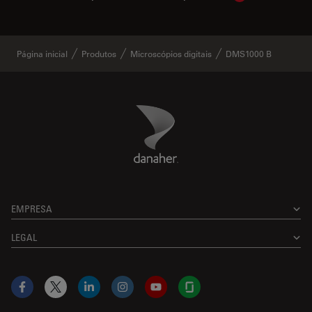
Página inicial
Produtos
Microscópios digitais
DMS1000 B
Danaher Logo
Footer
EMPRESA
LEGAL
Facebook
X
LinkedIn
Instagram
YouTube
Glassdoor