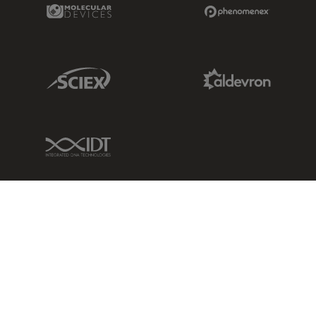
Molecular Devices Link
Phenomenex L
Sciex Link
Aldevron Link
IDT Link