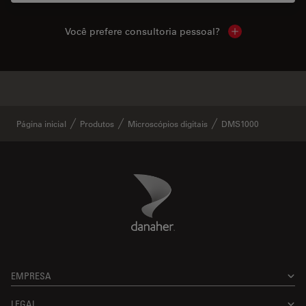
Você prefere consultoria pessoal?
Show local cont
✕
Produtos similares
Página inicial
Produtos
Microscópios digitais
DMS1000
Danaher Logo
Footer
EMPRESA
LEGAL