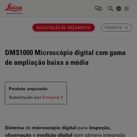
Leica Microsystems Logo
Togg
Insira o te
SOLICITAÇÃO DE ORÇAMENTO
PRODUTO
DMS1000
Microscópio digital com gama
de ampliação baixa a média
Produto arquivado
Substituído por
Emspira 3
Sistema
de
microscópio digital
para
inspeção,
observação
e
medição digital
com câmera integrada