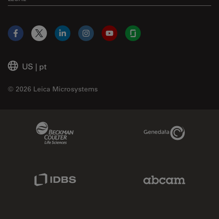
Facebook
X
LinkedIn
Instagram
YouTube
Glassdoor
US
|
pt
© 2026 Leica Microsystems
Beckman Coulter Link
Genedata Link
IDBS Link
Abcam Limited