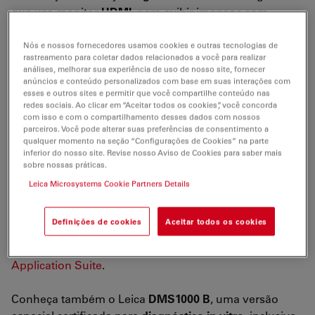
que usa monitor
HDMI
, para exibir imagens com
nitidez perfeita. Do menor detalhe a uma visão geral,
os elementos ópticos asseguram uma ampliação de
Nós e nossos fornecedores usamos cookies e outras tecnologias de
rastreamento para coletar dados relacionados a você para realizar
até 300 x. A
câmera HDMI rápida incorporada
oferece
análises, melhorar sua experiência de uso de nosso site, fornecer
uma definição de imagens full HD de até 30 fps e uma
anúncios e conteúdo personalizados com base em suas interações com
esses e outros sites e permitir que você compartilhe conteúdo nas
resolução de 5 Mpixels.
redes sociais. Ao clicar em “Aceitar todos os cookies”, você concorda
com isso e com o compartilhamento desses dados com nossos
Observe suas amostras em um monitor, sem precisar
parceiros. Você pode alterar suas preferências de consentimento a
qualquer momento na seção “Configurações de Cookies” na parte
de oculares. São possíveis imagens estáticas coloridas
inferior do nosso site. Revise nosso Aviso de Cookies para saber mais
em alta definição e
filmes Full HD
.
sobre nossas práticas.
Leica Microsystems Cookie Partners Details
Os elementos ópticos codificados do Leica DMS1000
podem ser usados de forma independente ou
Definições de cookies
Aceitar todos os cookies
conectados a um computador, oferecendo
medições
2
D precisas, por meio do uso do software
Leica
Application Suite
.
Conheça também o Leica
DMS1000 B
, uma versão