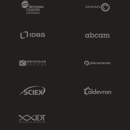
Beckman Coulter Link
Genedata Link
IDBS Link
Abcam Limited
Molecular Devices Link
Phenomenex L
Sciex Link
Aldevron Link
IDT Link