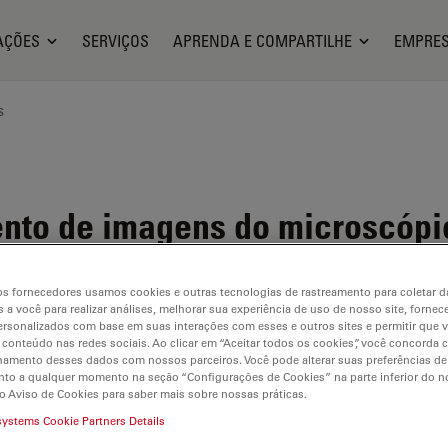
AÇÕES
SERVIÇOS
APRENDA E COMPARTILHE
EMPRE
s
nto de imagens do microscópi
s fornecedores usamos cookies e outras tecnologias de rastreamento para coletar 
 a você para realizar análises, melhorar sua experiência de uso de nosso site, fornec
rsonalizados com base em suas interações com esses e outros sites e permitir que 
 conteúdo nas redes sociais. Ao clicar em “Aceitar todos os cookies”, você concorda
ilable. Please contact us to enquire about recent alternative prod
hamento desses dados com nossos parceiros. Você pode alterar suas preferências de
to a qualquer momento na seção “Configurações de Cookies” na parte inferior do no
o Aviso de Cookies para saber mais sobre nossas práticas.
systems Cookie Partners Details