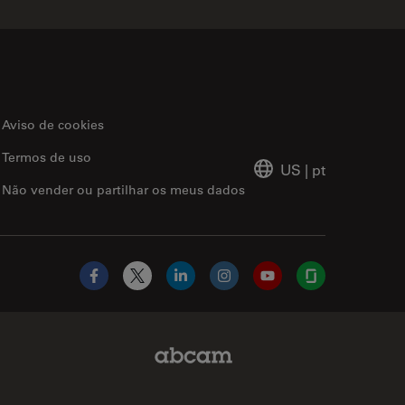
Aviso de cookies
Termos de uso
US
|
pt
Não vender ou partilhar os meus dados
Facebook
X
LinkedIn
Instagram
YouTube
Glassdoor
Abcam Limited Link