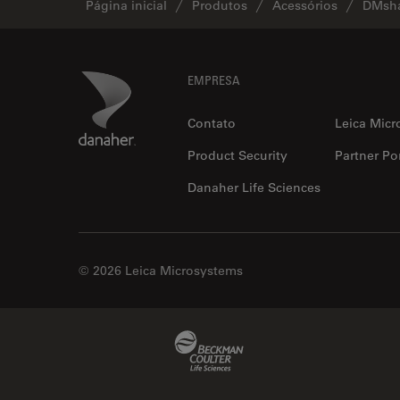
Página inicial
Produtos
Acessórios
DMsh
Footer
Danaher Logo
EMPRESA
Contato
Leica Micr
Product Security
Partner Por
Danaher Life Sciences
© 2026 Leica Microsystems
Beckman Coulter Link