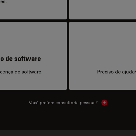
es.
to de software
icença de software.
Preciso de ajuda
Você prefere consultoria pessoal?
Show local cont