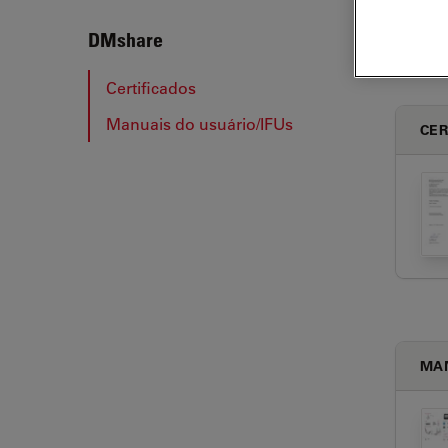
DMsh
DMshare
Certificados
Manuais do usuário/IFUs
CER
MAN