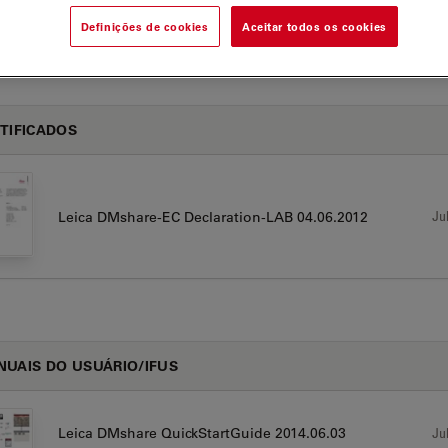
Definições de cookies
Aceitar todos os cookies
are
TIFICADOS
Jul
Leica DMshare-EC Declaration-LAB 04.06.2012
UAIS DO USUÁRIO/IFUS
Leica DMshare QuickStartGuide 2014.06.03
Jul