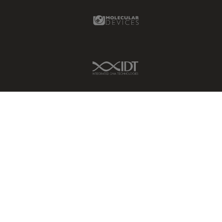
Molecular Devices Link
IDT Link