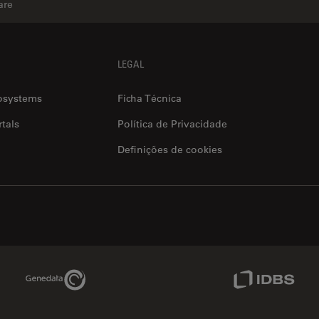
are
LEGAL
osystems
Ficha Técnica
tals
Política de Privacidade
Definições de cookies
Genedata Link
IDBS Link