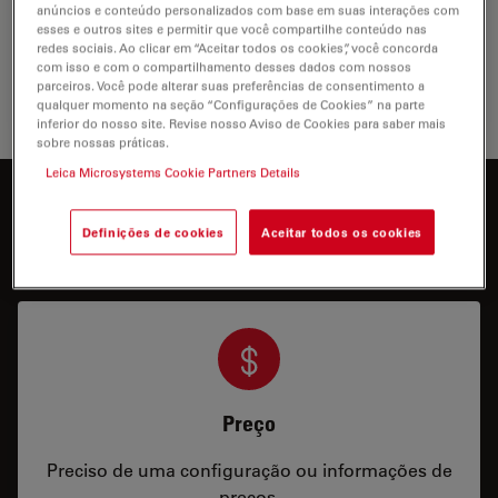
artistic works or cultural artifacts require complex
anúncios e conteúdo personalizados com base em suas interações com
technical skills and the use of state-of-the-art imaging
esses e outros sites e permitir que você compartilhe conteúdo nas
solutions, particularly contact-free,…
redes sociais. Ao clicar em “Aceitar todos os cookies”, você concorda
com isso e com o compartilhamento desses dados com nossos
parceiros. Você pode alterar suas preferências de consentimento a
Museus 
qualquer momento na seção “Configurações de Cookies” na parte
inferior do nosso site. Revise nosso Aviso de Cookies para saber mais
sobre nossas práticas.
Leica Microsystems Cookie Partners Details
Interessado em saber mais?
Definições de cookies
Aceitar todos os cookies
Fale com nossos especialistas.
Preço
Preciso de uma configuração ou informações de
preços.