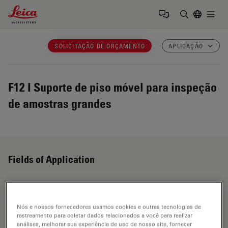
Leica Microsystems Logo
Togg
Insira o te
SOLICITAÇÃO DE ORÇAMENTO
APLICAÇÃO
F12 I
Suporte de piso móvel para inspeção
de amostras grandes
Fields of Application
Museus e conservação de arte
Nós e nossos fornecedores usamos cookies e outras tecnologias de
rastreamento para coletar dados relacionados a você para realizar
Analyzing, restoring, conserving and documenting
análises, melhorar sua experiência de uso de nosso site, fornecer