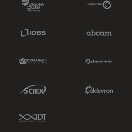
Beckman Coulter Link
Genedata Link
IDBS Link
Abcam Limited
Molecular Devices Link
Phenomenex L
Sciex Link
Aldevron Link
IDT Link