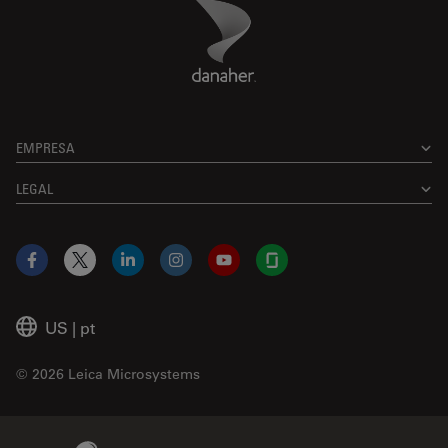
Danaher Logo
Footer
EMPRESA
LEGAL
Facebook
X
LinkedIn
Instagram
YouTube
Glassdoor
US
|
pt
© 2026 Leica Microsystems