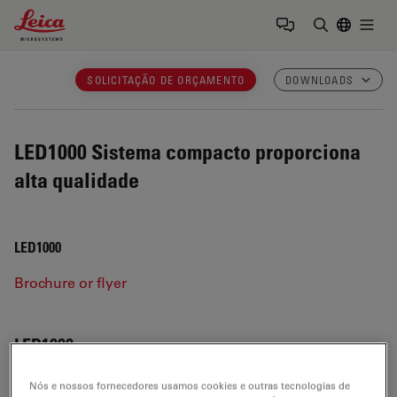
Leica Microsystems Logo
Togg
Insira o te
SOLICITAÇÃO DE ORÇAMENTO
DOWNLOADS
LED1000
Sistema compacto proporciona
alta qualidade
LED1000
Brochure or flyer
LED1000
Nós e nossos fornecedores usamos cookies e outras tecnologias de