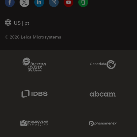
Facebook
X
LinkedIn
Instagram
YouTube
Glassdoor
US
|
pt
© 2026 Leica Microsystems
Beckman Coulter Link
Genedata Link
IDBS Link
Abcam Limited
Molecular Devices Link
Phenomenex L