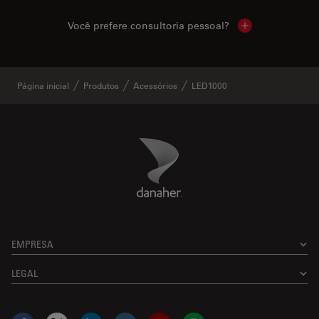
Você prefere consultoria pessoal?
Show local cont
Página inicial
Produtos
Acessórios
LED1000
Danaher Logo
Footer
EMPRESA
LEGAL