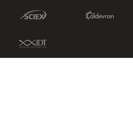
Sciex Link
Aldevron Link
IDT Link