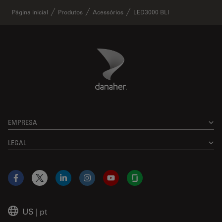
✕
Página inicial
Produtos
Acessórios
LED3000 BLI
Danaher Logo
Footer
EMPRESA
LEGAL
Facebook
X
LinkedIn
Instagram
YouTube
Glassdoor
US
|
pt