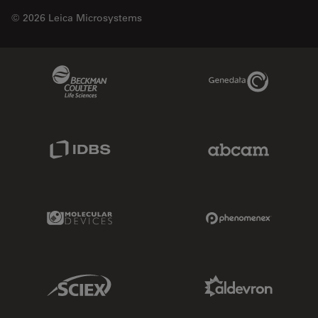
© 2026 Leica Microsystems
Beckman Coulter Link
Genedata Link
IDBS Link
Abcam Limited
Molecular Devices Link
Phenomenex L
Sciex Link
Aldevron Link