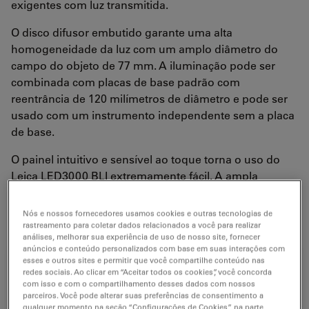
exigentes com luz transmitida.
O disco difusor embutido garante uma alta
homogeneidade da luz com um amplo diâmetro do
campo do objeto de 77 mm. A iluminação pode ser
combinada com placas de base padrão com
reentrância de 120 milímetros de diâmetro e pode ser
usado com um instrumento independente sem a placa
de base.
O painel intuitivo e sensível ao toque torna o uso do
Leica LED3000 BLI extremamente fácil. A ampla
superfície de trabalho de 170 mm x 220 mm facilita
também o trabalho com amostras grandes.
Nós e nossos fornecedores usamos cookies e outras tecnologias de
rastreamento para coletar dados relacionados a você para realizar
análises, melhorar sua experiência de uso de nosso site, fornecer
anúncios e conteúdo personalizados com base em suas interações com
esses e outros sites e permitir que você compartilhe conteúdo nas
redes sociais. Ao clicar em “Aceitar todos os cookies”, você concorda
com isso e com o compartilhamento desses dados com nossos
parceiros. Você pode alterar suas preferências de consentimento a
qualquer momento na seção “Configurações de Cookies” na parte