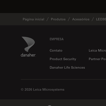
Página inicial
Produtos
Acessórios
LED30
Footer
Danaher Logo
EMPRESA
Contato
Leica Micr
Product Security
Partner Por
Danaher Life Sciences
© 2026 Leica Microsystems