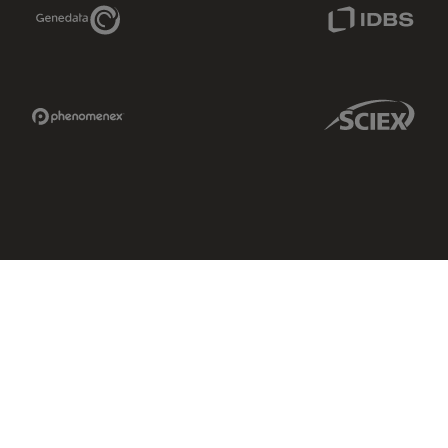
Genedata Link
IDBS Link
Phenomenex Link
Sciex Link