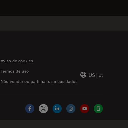
Aviso de cookies
Termos de uso
US
|
pt
Não vender ou partilhar os meus dados
Facebook
X
LinkedIn
Instagram
YouTube
Glassdoor