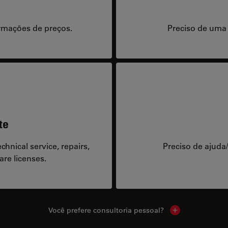
rmações de preços.
Preciso de uma
te
hnical service, repairs,
Preciso de ajuda
are licenses.
Você prefere consultoria pessoal?
Show local cont