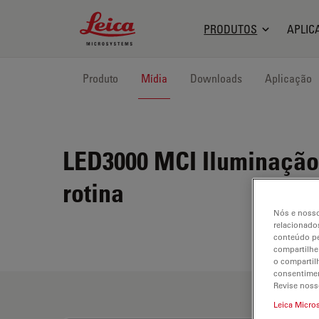
Leica Microsystems Logo
PRODUTOS
APLIC
Produto
Mídia
Downloads
Aplicação
LED3000 MCI
Iluminação 
rotina
Nós e nosso
relacionados
conteúdo pe
compartilhe
o compartil
consentimen
Revise noss
Leica Micro