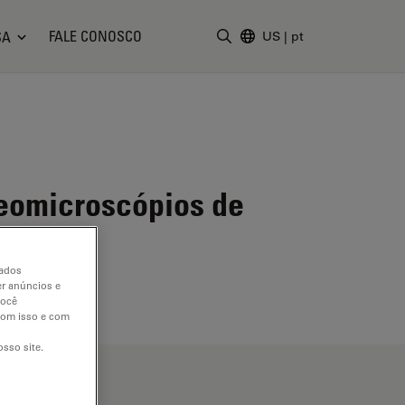
FALE CONOSCO
SA
US
|
pt
Insira o termo da pesquisa
reomicroscópios de
dados
er anúncios e
você
 com isso e com
sso site.