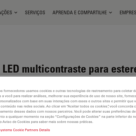
AÇÕES
SERVIÇOS
APRENDA E COMPARTILHE
EMPRE
LED multicontraste para este
s fornecedores usamos cookies e outras tecnologias de rastreamento para coletar 
 a você para realizar análises, melhorar sua experiência de uso de nosso site, fornec
rsonalizados com base em suas interações com esses e outros sites e permitir que 
 conteúdo nas redes sociais. Ao clicar em “Aceitar todos os cookies”, você concorda
hamento desses dados com nossos parceiros. Você pode alterar suas preferências de
to a qualquer momento na seção “Configurações de Cookies” na parte inferior do no
o Aviso de Cookies para saber mais sobre nossas práticas.
systems Cookie Partners Details