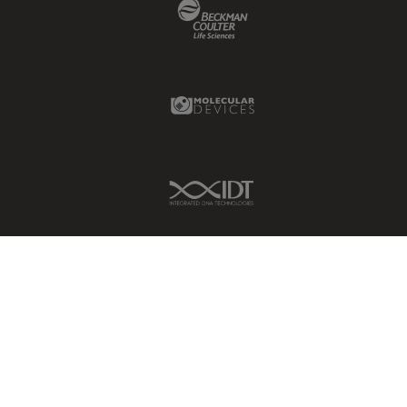
Beckman Coulter Link
Molecular Devices Link
IDT Link