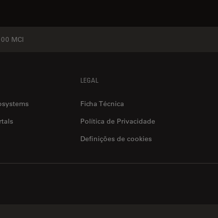
00 MCI
LEGAL
osystems
Ficha Técnica
tals
Política de Privacidade
Definições de cookies