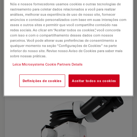
Nós e nossos fornecedores usamos cookies e outras tecnologias de
rastreamento para coletar dados relacionados a você para realizar
análises, melhorar sua experiência de uso de nosso site, fornecer
anúncios e conteúdo personalizados com base em suas interações com
esses e outros sites e permitir que você compartilhe conteúdo nas
redes sociais. Ao clicar em “Aceitar todos os cookies”, você concorda
com isso e com o compartilhamento desses dados com nossos
parceiros. Você pode alterar suas preferências de consentimento a
Os quartos de círculo comutáveis do LED3000 RL
qualquer momento na seção “Configurações de Cookies” na parte
resultam em maior contraste. A impressão 3D é
inferior do nosso site. Revise nosso Aviso de Cookies para saber mais
aumentada e cada segmento fornece resultados
sobre nossas práticas.
diferentes.
Leica Microsystems Cookie Partners Details
Definições de cookies
Aceitar todos os cookies