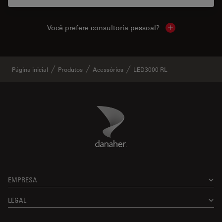
Você prefere consultoria pessoal?
Show local cont
Página inicial
Produtos
Acessórios
LED3000 RL
Danaher Logo
Footer
EMPRESA
LEGAL