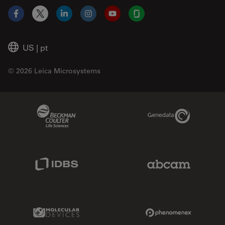
Facebook
X
LinkedIn
Instagram
YouTube
Glassdoor
US
|
pt
© 2026 Leica Microsystems
Beckman Coulter Link
Genedata Link
IDBS Link
Abcam Limited
Molecular Devices Link
Phenomenex L