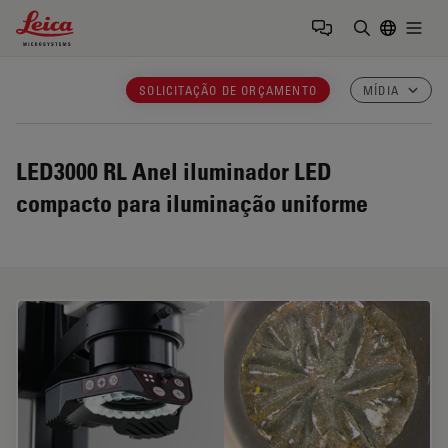
Leica Microsystems Logo
Togg
Insira o te
SOLICITAÇÃO DE ORÇAMENTO
MÍDIA
LED3000 RL
Anel iluminador LED
compacto para iluminação uniforme