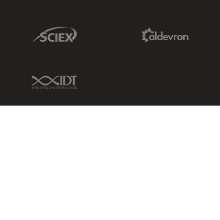
Sciex Link
Aldevron Link
IDT Link