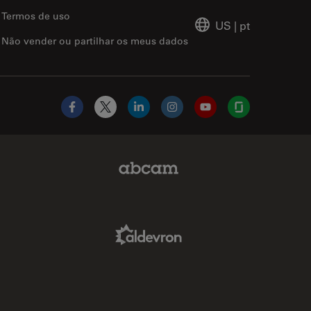
Termos de uso
US
|
pt
Não vender ou partilhar os meus dados
Facebook
X
LinkedIn
Instagram
YouTube
Glassdoor
Abcam Limited Link
Aldevron Link