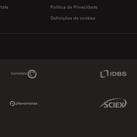
tals
Política de Privacidade
Definições de cookies
Genedata Link
IDBS Link
Phenomenex Link
Sciex Link