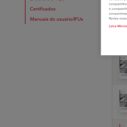
compartilhe
Certificados
o compartil
BRO
consentimen
Manuais do usuário/IFUs
Revise noss
Leica Micro