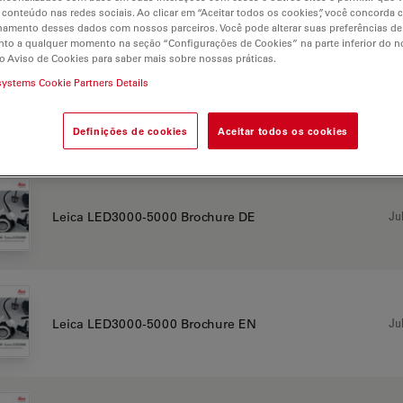
 conteúdo nas redes sociais. Ao clicar em “Aceitar todos os cookies”, você concorda
hamento desses dados com nossos parceiros. Você pode alterar suas preferências de
CHURE OR FLYER
to a qualquer momento na seção “Configurações de Cookies” na parte inferior do no
o Aviso de Cookies para saber mais sobre nossas práticas.
systems Cookie Partners Details
Jul
Leica LED3000-5000 brochure CN
Definições de cookies
Aceitar todos os cookies
Jul
Leica LED3000-5000 Brochure DE
Jul
Leica LED3000-5000 Brochure EN