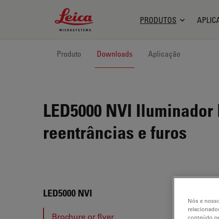
Leica Microsystems Logo
PRODUTOS
APLIC
Produto
Downloads
Aplicação
LED5000 NVI
Iluminador 
reentrâncias e furos
LED5
LED5000 NVI
Nós e nosso
relacionados
Brochure or flyer
conteúdo pe