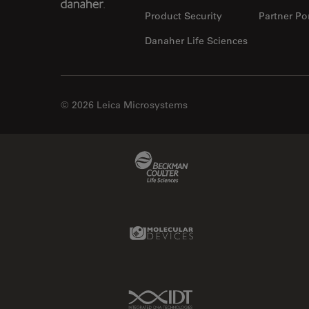
Product Security
Partner Por
Danaher Life Sciences
© 2026 Leica Microsystems
Beckman Coulter Link
Molecular Devices Link
IDT Link