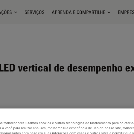
AÇÕES
SERVIÇOS
APRENDA E COMPARTILHE
EMPRE
LED vertical de desempenho e
000 NVI
s fornecedores usamos cookies e outras tecnologias de rastreamento para coletar 
 a você para realizar análises, melhorar sua experiência de uso de nosso site, fornec
rsonalizados com base em suas interações com esses e outros sites e permitir que 