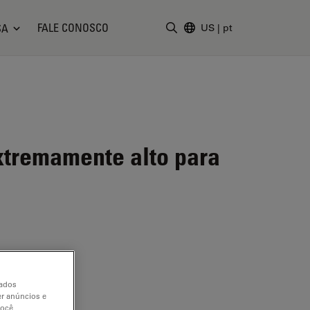
FALE CONOSCO
SA
US
|
pt
Insira o termo da pesquisa
xtremamente alto para
dados
er anúncios e
você