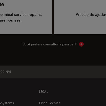
te
hnical service, repairs,
Preciso de ajuda
are licenses.
Você prefere consultoria pessoal?
Show local cont
00 NVI
LEGAL
osystems
Ficha Técnica