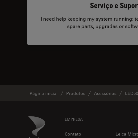
Serviço e Supor
I need help keeping my system running: tec
spare parts, upgrades or softw
Página inicial
Produtos
Acessórios
LED50
Footer
Danaher Logo
EMPRESA
Contato
Leica Micr