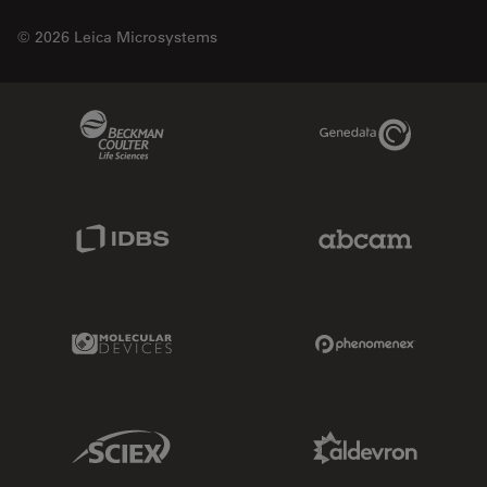
© 2026 Leica Microsystems
Beckman Coulter Link
Genedata Link
IDBS Link
Abcam Limited
Molecular Devices Link
Phenomenex L
Sciex Link
Aldevron Link