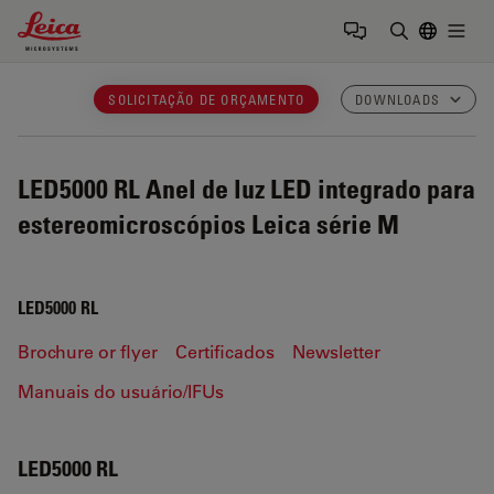
Leica Microsystems Logo
Togg
Insira o te
SOLICITAÇÃO DE ORÇAMENTO
DOWNLOADS
LED5000 RL
Anel de luz LED integrado para
estereomicroscópios Leica série M
LED5000 RL
Brochure or flyer
Certificados
Newsletter
Manuais do usuário/IFUs
LED5000 RL