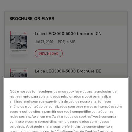
BROCHURE OR FLYER
Leica LED3000-5000 brochure CN
Jul 27, 2026
PDF, 4 MB
DOWNLOAD
Leica LED3000-5000 Brochure DE
Jul 27, 2026
PDF, 4 MB
DOWNLOAD
Nós e nossos fornecedores usamos cookies e outras tecnologias de
rastreamento para coletar dados relacionados a você para realizar
análises, melhorar sua experiência de uso de nosso site, fornecer
anúncios e conteúdo personalizados com base em suas interações com
Leica LED3000-5000 Brochure EN
esses e outros sites e permitir que você compartilhe conteúdo nas
Jul 27, 2026
PDF, 4 MB
redes sociais. Ao clicar em “Aceitar todos os cookies”, você concorda
com isso e com o compartilhamento desses dados com nossos
parceiros. Você pode alterar suas preferências de consentimento a
DOWNLOAD
qualquer momento na seção “Configurações de Cookies” na parte