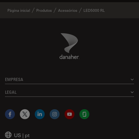
Página inicial
Produtos
Acessórios
LED5000 RL
Danaher Logo
Footer
EMPRESA
LEGAL
Facebook
X
LinkedIn
Instagram
YouTube
Glassdoor
US
|
pt