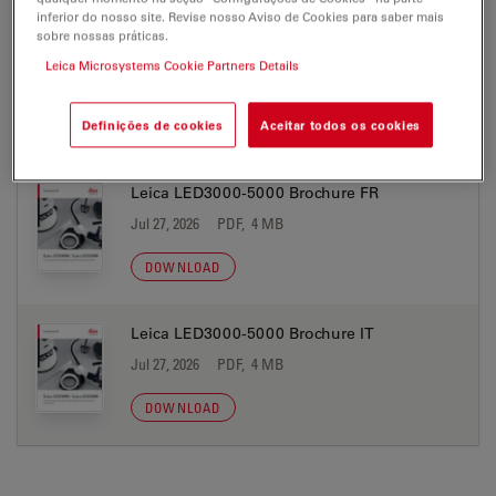
inferior do nosso site. Revise nosso Aviso de Cookies para saber mais
sobre nossas práticas.
Leica LED3000-5000 Brochure ES
Leica Microsystems Cookie Partners Details
Jul 27, 2026
PDF, 4 MB
Definições de cookies
Aceitar todos os cookies
DOWNLOAD
Leica LED3000-5000 Brochure FR
Jul 27, 2026
PDF, 4 MB
DOWNLOAD
Leica LED3000-5000 Brochure IT
Jul 27, 2026
PDF, 4 MB
DOWNLOAD