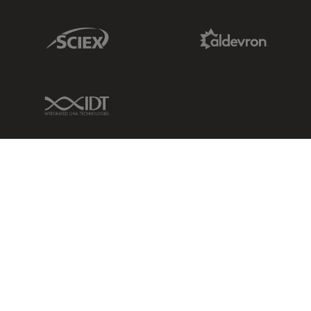
Sciex Link
Aldevron Link
IDT Link