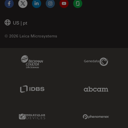
Facebook
X
LinkedIn
Instagram
YouTube
Glassdoor
US
|
pt
© 2026 Leica Microsystems
Beckman Coulter Link
Genedata Link
IDBS Link
Abcam Limited
Molecular Devices Link
Phenomenex L