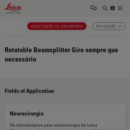
Leica Microsystems Logo
Togg
Insira o te
SOLICITAÇÃO DE ORÇAMENTO
APLICAÇÃO
Rotatable Beamsplitter
Gire sempre que
necessário
Fields of Application
Neurocirurgia
Os microscópios para neurocirurgia da Leica