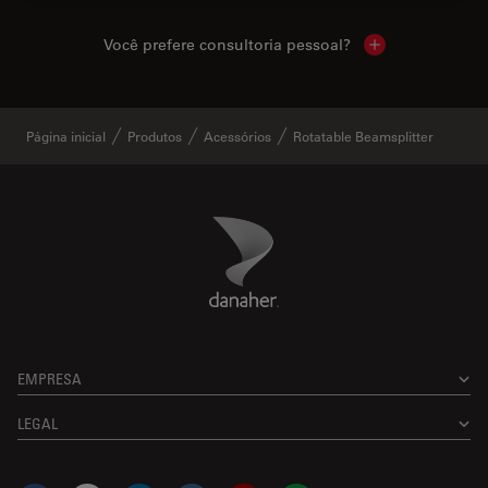
Você prefere consultoria pessoal?
Show local cont
Página inicial
Produtos
Acessórios
Rotatable Beamsplitter
Danaher Logo
Footer
EMPRESA
LEGAL