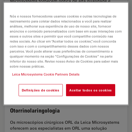
Microsystems fornecem óptica de alta qualidade e
foram desenvolvidos para as áreas do crânio, coluna,
multidisciplinas e outras especialidades da…
Nós e nossos fornecedores usamos cookies e outras tecnologias de
rastreamento para coletar dados relacionados a você para realizar
análises, melhorar sua experiência de uso de nosso site, fornecer
Neuroci
anúncios e conteúdo personalizados com base em suas interações com
esses e outros sites e permitir que você compartilhe conteúdo nas
redes sociais. Ao clicar em “Aceitar todos os cookies”, você concorda
Oftalmologia
com isso e com o compartilhamento desses dados com nossos
parceiros. Você pode alterar suas preferências de consentimento a
qualquer momento na seção “Configurações de Cookies” na parte
Os microscópios cirúrgicos oftalmológicos Leica
inferior do nosso site. Revise nosso Aviso de Cookies para saber mais
oferecem excelência em ópticas e iluminação,
sobre nossas práticas.
assistindo os cirurgiões durante a execução da cirurgia
Leica Microsystems Cookie Partners Details
com alta precisão e melhorando os resultados da…
Oftalmo
Definições de cookies
Aceitar todos os cookies
Otorrinolaringologia
Os microscópios cirúrgicos ORL da Leica Microsystems
oferecem aos especialistas em ORL uma solução