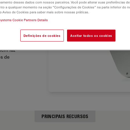
hamento desses dados com nossos parceiros. Você pode alterar suas preferências de
curso tipo
to a qualquer momento na seção “Configurações de Cookies” na parte inferior do no
esligar
o Aviso de Cookies para saber mais sobre nossas práticas.
 de
systems Cookie Partners Details
dade
células
Definições de cookies
Aceitar todos os cookies
ém faz
os de
PRINCIPAIS RECURSOS