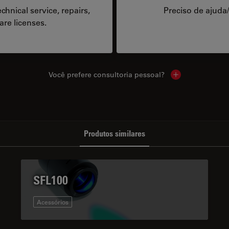
hnical service, repairs,
Preciso de ajuda
are licenses.
Você prefere consultoria pessoal?
Show local cont
Produtos similares
SFL100
Acessórios