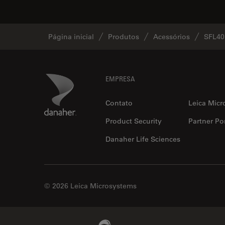
Página inicial
Produtos
Acessórios
SFL4
Footer
Danaher Logo
EMPRESA
Contato
Leica Micr
Product Security
Partner Por
Danaher Life Sciences
© 2026 Leica Microsystems
Beckman Coulter Link