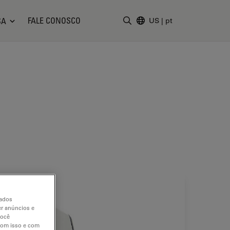
FALE CONOSCO
SA
US
|
pt
Insira o termo da pesquisa
dados
er anúncios e
você
 com isso e com