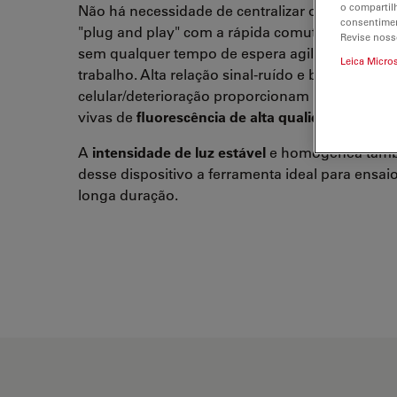
o compartil
Não há necessidade de centralizar o LED, e o re
consentimen
"plug and play" com a rápida comutação ligar/d
Revise noss
sem qualquer tempo de espera agilizam o fluxo
Leica Micro
trabalho. Alta relação sinal-ruído e baixa toxici
celular/deterioração proporcionam imagens de 
vivas de
fluorescência de alta qualidade
.
A
intensidade de luz estável
e homogênea tamb
desse dispositivo a ferramenta ideal para ensai
longa duração.