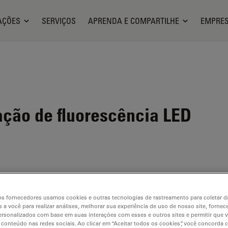
AÇÕES
SERVIÇOS
APRENDA E COMPARTILHE
EMPRE
ação de fluorescência LED
 de alta
controle
s fornecedores usamos cookies e outras tecnologias de rastreamento para coletar 
il de
 a você para realizar análises, melhorar sua experiência de uso de nosso site, fornec
rsonalizados com base em suas interações com esses e outros sites e permitir que 
 conteúdo nas redes sociais. Ao clicar em “Aceitar todos os cookies”, você concorda