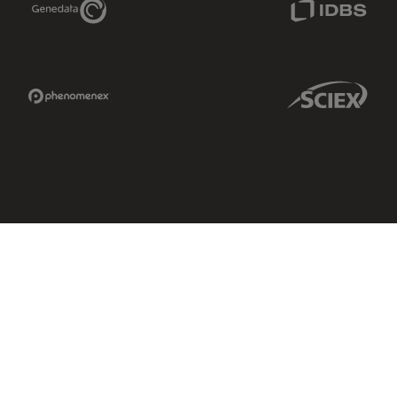
Phenomenex Link
Sciex Link