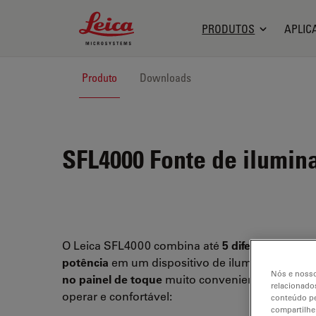
Leica Microsystems Logo
PRODUTOS
APLIC
Produto
Downloads
SFL4000
Fonte de ilumin
O Leica SFL4000 combina até
5 diferentes LEDs
potência
em um dispositivo de iluminação com
Nós e nosso
no painel de toque
muito conveniente. Muito fác
relacionados
operar e confortável:
conteúdo pe
compartilhe