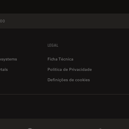
000
LEGAL
osystems
Ficha Técnica
tals
Política de Privacidade
Definições de cookies
Genedata Link
IDBS Link