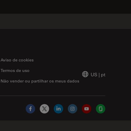
Aviso de cookies
Termos de uso
US
|
pt
Não vender ou partilhar os meus dados
Facebook
X
LinkedIn
Instagram
YouTube
Glassdoor
Abcam Limited Link