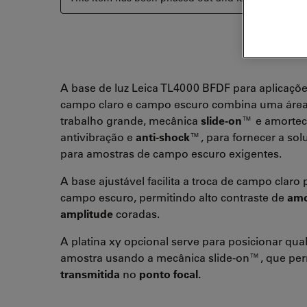
A base de luz Leica TL4000 BFDF para aplicaçõ
campo claro e campo escuro combina uma área
trabalho grande, mecânica
slide-on
™ e amorte
antivibração e
anti-shock
™, para fornecer a sol
para amostras de campo escuro exigentes.
A base ajustável facilita a troca de campo claro 
campo escuro, permitindo alto contraste de
amo
amplitude
coradas.
A platina xy opcional serve para posicionar qua
amostra usando a mecânica slide-on™, que pe
transmitida
no
ponto focal.