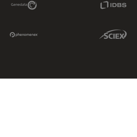
Genedata Link
IDBS Link
Phenomenex Link
Sciex Link