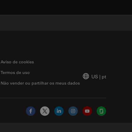
✕
Aviso de cookies
Termos de uso
US
|
pt
Não vender ou partilhar os meus dados
Facebook
X
LinkedIn
Instagram
YouTube
Glassdoor