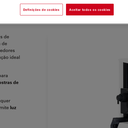
Definições de cookies
Aceitar todos os cookies
es de
 de
cedores
ução ideal
para
stras de
lquer
rmite
luz