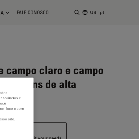
FALE CONOSCO
SA
US
|
pt
Insira o termo da pesquisa
de campo claro e campo
e imagens de alta
dados
er anúncios e
você
 com isso e com
sso site.
ucts that may suit your needs.