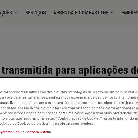
AÇÕES
SERVIÇOS
APRENDA E COMPARTILHE
EMPRE
 transmitida para aplicações 
 e vibrações para aquisição d
s fornecedores usamos cookies e outras tecnologias de rastreamento para coletar 
 a você para realizar análises, melhorar sua experiência de uso de nosso site, fornec
rsonalizados com base em suas interações com esses e outros sites e permitir que 
 conteúdo nas redes sociais. Ao clicar em “Aceitar todos os cookies”, você concorda
hamento desses dados com nossos parceiros. Você pode alterar suas preferências de
to a qualquer momento na seção “Configurações de Cookies” na parte inferior do no
o Aviso de Cookies para saber mais sobre nossas práticas.
systems Cookie Partners Details
ilable. Please contact us to enquire about recent alternative prod