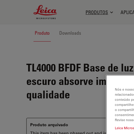
Leica Microsystems Logo
PRODUTOS
APLIC
Produto
Downloads
TL4000 BFDF
Base de luz
escuro absorve impactos
Nós e nosso
qualidade
relacionados
conteúdo pe
compartilhe
o compartil
consentimen
Revise noss
Produto arquivado
Leica Micro
This item has been phased out and is no longer ava