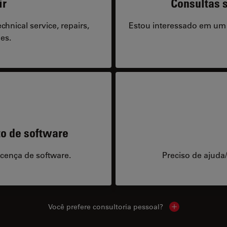
ir
Consultas s
hnical service, repairs,
Estou interessado em um
es.
to de software
icença de software.
Preciso de ajuda
Você prefere consultoria pessoal?
Show local cont