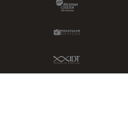
Beckman Coulter Link
Molecular Devices Link
IDT Link