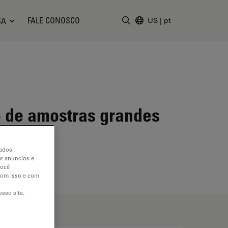
FALE CONOSCO
SA
US
|
pt
Insira o termo da pesquisa
o de amostras grandes
dados
er anúncios e
você
 com isso e com
sso site.