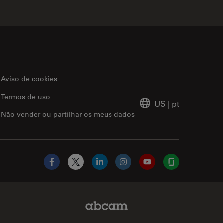
Aviso de cookies
Termos de uso
US
|
pt
Não vender ou partilhar os meus dados
Facebook
X
LinkedIn
Instagram
YouTube
Glassdoor
Abcam Limited Link