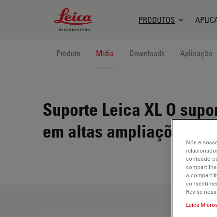
Leica Microsystems Logo
PRODUTOS
APLIC
Produto
Mídia
Downloads
Aplicação
Suporte Leica XL
O supor
em altas ampliações es
Nós e nosso
relacionados
conteúdo pe
compartilhe
o compartil
consentimen
Revise noss
Leica Micro