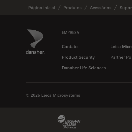
Página inicial
Produtos
Acessórios
Supor
Footer
Danaher Logo
EMPRESA
Contato
Leica Micr
Product Security
Partner Por
Danaher Life Sciences
© 2026 Leica Microsystems
Beckman Coulter Link