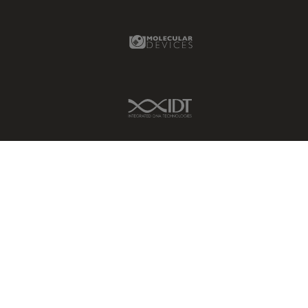
Molecular Devices Link
IDT Link