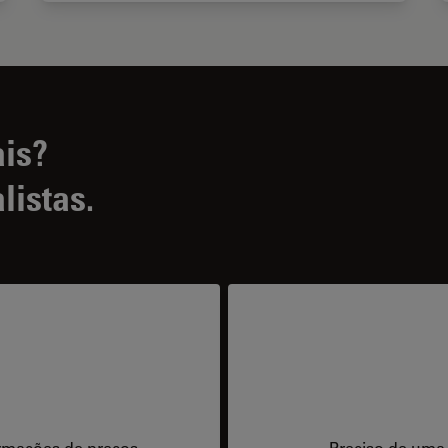
ais?
listas.
rmações de preços.
Preciso de uma