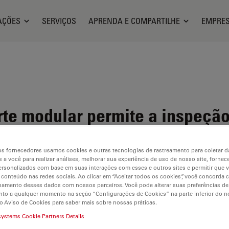
AÇÕES
SERVIÇOS
APRENDA E COMPARTILHE
EMPRE
te modular permite a inspeçã
tereoscópicas
s fornecedores usamos cookies e outras tecnologias de rastreamento para coletar 
 a você para realizar análises, melhorar sua experiência de uso de nosso site, fornec
rsonalizados com base em suas interações com esses e outros sites e permitir que 
 conteúdo nas redes sociais. Ao clicar em “Aceitar todos os cookies”, você concorda
hamento desses dados com nossos parceiros. Você pode alterar suas preferências de
to a qualquer momento na seção “Configurações de Cookies” na parte inferior do no
o Aviso de Cookies para saber mais sobre nossas práticas.
systems Cookie Partners Details