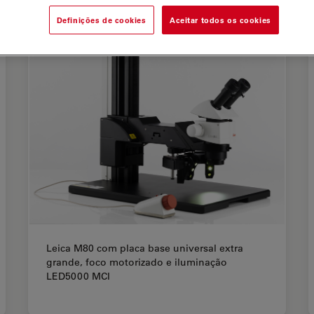
Definições de cookies
Aceitar todos os cookies
Leica M80 com placa base universal extra
grande, foco motorizado e iluminação
LED5000 MCI