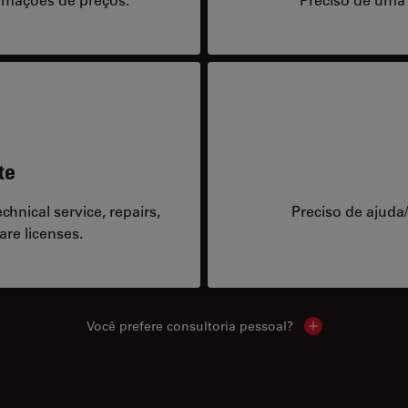
te
hnical service, repairs,
Preciso de ajuda
are licenses.
Você prefere consultoria pessoal?
Show local cont