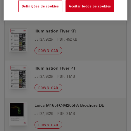
Jul 27, 2026
PDF, 400 KB
Definições de cookies
Aceitar todos os cookies
DOWNLOAD
Illumination Flyer KR
Jul 27, 2026
PDF, 452 KB
DOWNLOAD
Illumination Flyer PT
Jul 27, 2026
PDF, 1 MB
DOWNLOAD
Leica M165FC-M205FA Brochure DE
Jul 27, 2026
PDF, 2 MB
DOWNLOAD