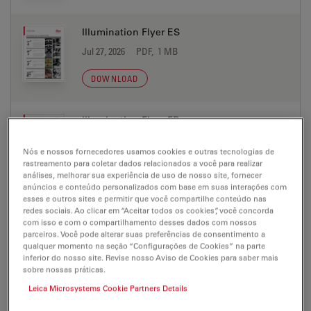
Illumination Flyer ES
Jul 27, 2026
PDF, 1 MB
DOWNLOAD
Illumination Flyer FR
Jul 27, 2026
PDF, 1 MB
Nós e nossos fornecedores usamos cookies e outras tecnologias de
rastreamento para coletar dados relacionados a você para realizar
DOWNLOAD
análises, melhorar sua experiência de uso de nosso site, fornecer
anúncios e conteúdo personalizados com base em suas interações com
esses e outros sites e permitir que você compartilhe conteúdo nas
Illumination Flyer IT
redes sociais. Ao clicar em “Aceitar todos os cookies”, você concorda
com isso e com o compartilhamento desses dados com nossos
Jul 27, 2026
PDF, 1 MB
parceiros. Você pode alterar suas preferências de consentimento a
qualquer momento na seção “Configurações de Cookies” na parte
DOWNLOAD
inferior do nosso site. Revise nosso Aviso de Cookies para saber mais
sobre nossas práticas.
Leica Microsystems Cookie Partners Details
Illumination Flyer JP