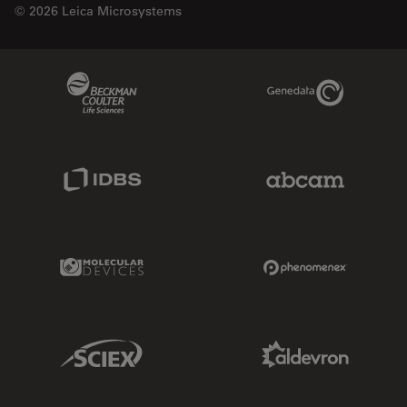
© 2026 Leica Microsystems
Beckman Coulter Link
Genedata Link
IDBS Link
Abcam Limited
Molecular Devices Link
Phenomenex L
Sciex Link
Aldevron Link