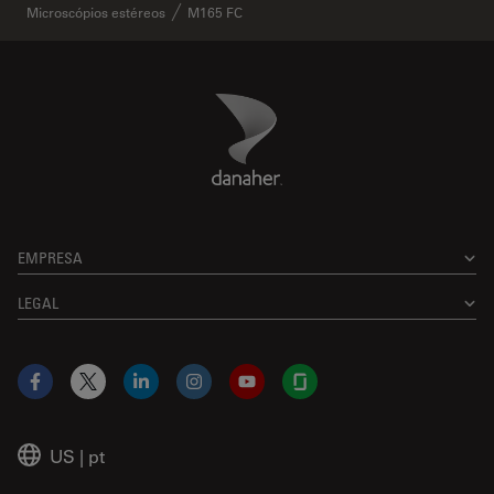
Microscópios estéreos
M165 FC
Danaher Logo
Footer
EMPRESA
LEGAL
Facebook
X
LinkedIn
Instagram
YouTube
Glassdoor
US
|
pt