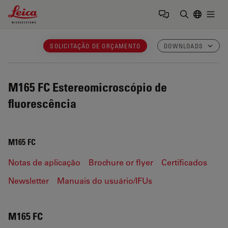
Leica Microsystems Logo
Togg
Insira o te
SOLICITAÇÃO DE ORÇAMENTO
DOWNLOADS
M165 FC
Estereomicroscópio de
fluorescência
M165 FC
Notas de aplicação
Brochure or flyer
Certificados
Newsletter
Manuais do usuário/IFUs
M165 FC