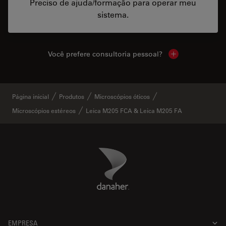
Preciso de ajuda/formação para operar meu
sistema.
Você prefere consultoria pessoal?
Show local cont
Página inicial
Produtos
Microscópios óticos
Microscópios estéreos
Leica M205 FCA & Leica M205 FA
Danaher Logo
Footer
EMPRESA