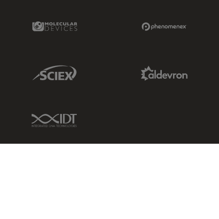
Molecular Devices Link
Phenomenex L
Sciex Link
Aldevron Link
IDT Link