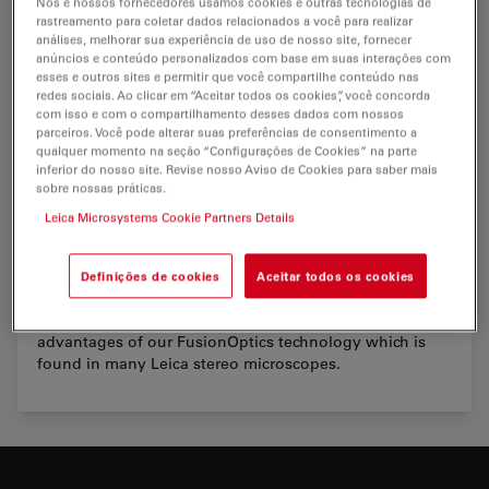
Nós e nossos fornecedores usamos cookies e outras tecnologias de
rastreamento para coletar dados relacionados a você para realizar
análises, melhorar sua experiência de uso de nosso site, fornecer
anúncios e conteúdo personalizados com base em suas interações com
esses e outros sites e permitir que você compartilhe conteúdo nas
redes sociais. Ao clicar em “Aceitar todos os cookies”, você concorda
com isso e com o compartilhamento desses dados com nossos
parceiros. Você pode alterar suas preferências de consentimento a
qualquer momento na seção “Configurações de Cookies” na parte
inferior do nosso site. Revise nosso Aviso de Cookies para saber mais
sobre nossas práticas.
Advantages of FusionOptics technology
Leica Microsystems Cookie Partners Details
Discover details that were previously invisible using
Definições de cookies
Aceitar todos os cookies
stereo microscopy.
This whiteboard video explains the principles and
advantages of our FusionOptics technology which is
found in many Leica stereo microscopes.