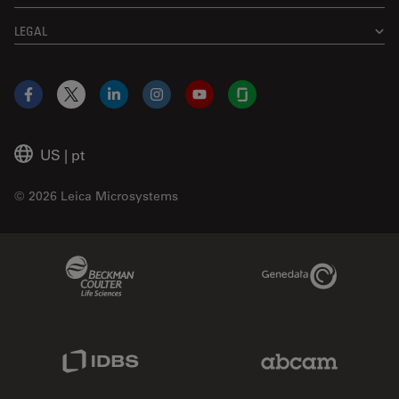
LEGAL
Facebook
X
LinkedIn
Instagram
YouTube
Glassdoor
US
|
pt
© 2026 Leica Microsystems
Beckman Coulter Link
Genedata Link
IDBS Link
Abcam Limited