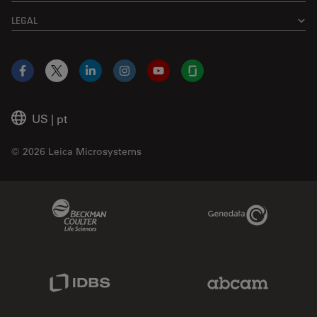
LEGAL
Facebook
X
LinkedIn
Instagram
YouTube
Glassdoor
US
|
pt
© 2026 Leica Microsystems
Beckman Coulter Link
Genedata Link
IDBS Link
Abcam Limited