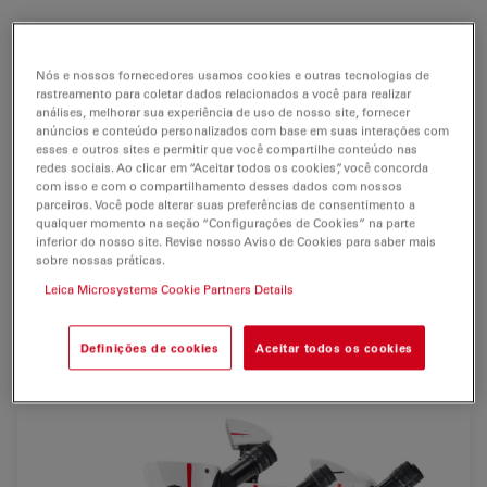
Melhorar a produção, manter taxas de defeito baixas e
atender os requisitos do cliente a fim de permanecer
Nós e nossos fornecedores usamos cookies e outras tecnologias de
rastreamento para coletar dados relacionados a você para realizar
competitivo pode ser bastante desafiador. A Leica
análises, melhorar sua experiência de uso de nosso site, fornecer
desenvolveu a série de estereomicroscópios S9 para
anúncios e conteúdo personalizados com base em suas interações com
ajudá-lo a enfrentar estes desafios.
esses e outros sites e permitir que você compartilhe conteúdo nas
redes sociais. Ao clicar em “Aceitar todos os cookies”, você concorda
com isso e com o compartilhamento desses dados com nossos
Com esta nova geração de estereomicroscópios
parceiros. Você pode alterar suas preferências de consentimento a
Greenough, os operadores conseguirão visualizar
qualquer momento na seção “Configurações de Cookies” na parte
inferior do nosso site. Revise nosso Aviso de Cookies para saber mais
detalhes de forma mais rápida pois usam menos
sobre nossas práticas.
tempo na configuração do microscópio.
Leica Microsystems Cookie Partners Details
*comparado ao estereomicroscópios industrial padrão S6 da
Definições de cookies
Aceitar todos os cookies
Leica