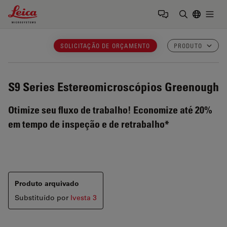
Leica Microsystems Logo
Togg
Insira o te
SOLICITAÇÃO DE ORÇAMENTO
PRODUTO
S9 Series
Estereomicroscópios Greenough
Otimize seu fluxo de trabalho! Economize até 20%
em tempo de inspeção e de retrabalho*
Produto arquivado
Substituído por
Ivesta 3