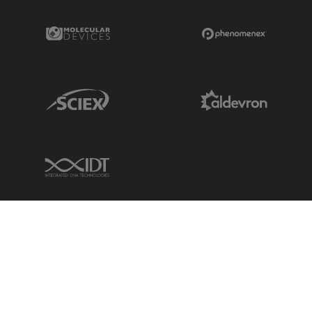
Molecular Devices Link
Phenomenex L
Sciex Link
Aldevron Link
IDT Link