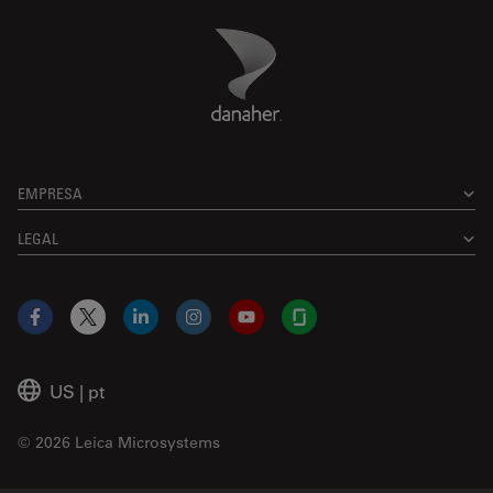
Danaher Logo
Footer
EMPRESA
LEGAL
Facebook
X
LinkedIn
Instagram
YouTube
Glassdoor
US
|
pt
© 2026 Leica Microsystems