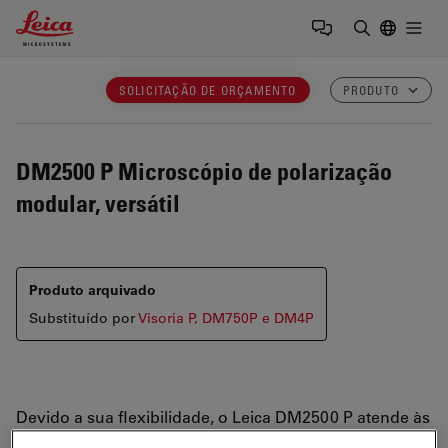
Leica Microsystems Logo
Togg
Insira o te
SOLICITAÇÃO DE ORÇAMENTO
PRODUTO
DM2500 P
Microscópio de polarização
modular, versátil
Produto arquivado
Substituído por
Visoria P, DM750P e DM4P
Devido a sua flexibilidade, o Leica DM2500 P atende às
necessidades de exames
básicos e avançados
onde é