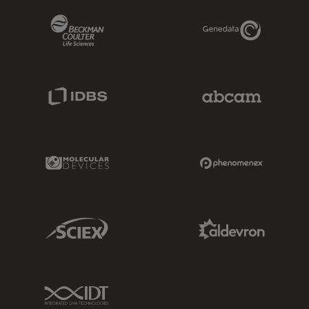
Beckman Coulter Link
Genedata Link
IDBS Link
Abcam Limited
Molecular Devices Link
Phenomenex L
Sciex Link
Aldevron Link
IDT Link