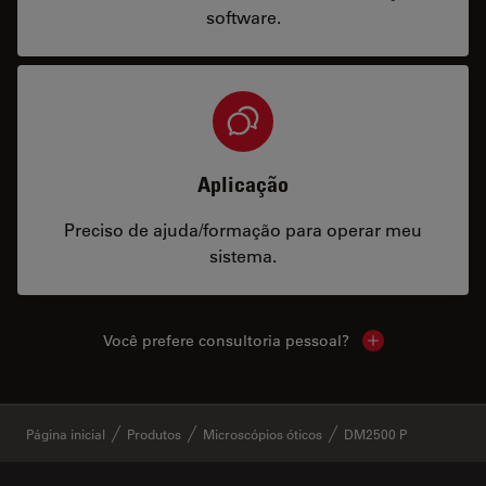
software.
Aplicação
Preciso de ajuda/formação para operar meu
sistema.
Você prefere consultoria pessoal?
Show local cont
✕
Página inicial
Produtos
Microscópios óticos
DM2500 P