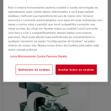
necessário equipamento de
polarização
de alta
Nós e nossos fornecedores usamos cookies e outras tecnologias de
qualidade. Há várias configurações diferentes
rastreamento para coletar dados relacionados a você para realizar
disponíveis.
análises, melhorar sua experiência de uso de nosso site, fornecer
anúncios e conteúdo personalizados com base em suas interações com
esses e outros sites e permitir que você compartilhe conteúdo nas
As versáteis opções do instrumento atendem não
redes sociais. Ao clicar em “Aceitar todos os cookies”, você concorda
apenas aos requisitos de muitas aplicações, mas
com isso e com o compartilhamento desses dados com nossos
parceiros. Você pode alterar suas preferências de consentimento a
também aos do seu orçamento.
qualquer momento na seção “Configurações de Cookies” na parte
inferior do nosso site. Revise nosso Aviso de Cookies para saber mais
Examine de perto as vantagens do nosso produto!
sobre nossas práticas.
Leica Microsystems Cookie Partners Details
Definições de cookies
Aceitar todos os cookies