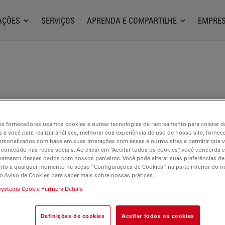
AÇÕES
SERVIÇOS
APRENDA E COMPARTILHE
EMPRE
tical de materiais com ilumina
s fornecedores usamos cookies e outras tecnologias de rastreamento para coletar 
 a você para realizar análises, melhorar sua experiência de uso de nosso site, fornec
rsonalizados com base em suas interações com esses e outros sites e permitir que 
 conteúdo nas redes sociais. Ao clicar em “Aceitar todos os cookies”, você concorda
hamento desses dados com nossos parceiros. Você pode alterar suas preferências de
to a qualquer momento na seção “Configurações de Cookies” na parte inferior do no
o Aviso de Cookies para saber mais sobre nossas práticas.
ilable. Please contact us to enquire about recent alternative prod
systems Cookie Partners Details
Definições de cookies
Aceitar todos os cookies