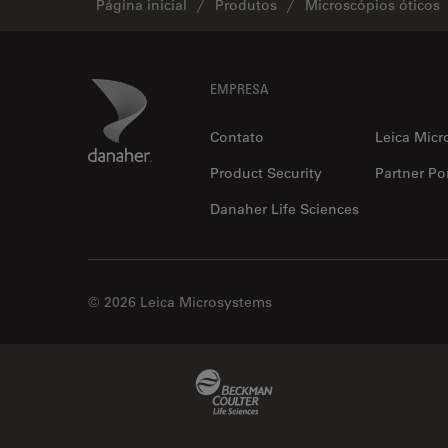
Página inicial
Produtos
Microscópios óticos
Footer
Danaher Logo
EMPRESA
Contato
Leica Micr
Product Security
Partner Por
Danaher Life Sciences
© 2026 Leica Microsystems
Beckman Coulter Link