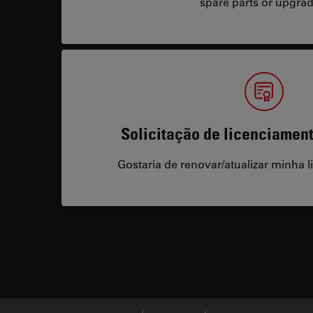
spare parts or upgrad
Solicitação de licenciamen
Gostaria de renovar/atualizar minha l