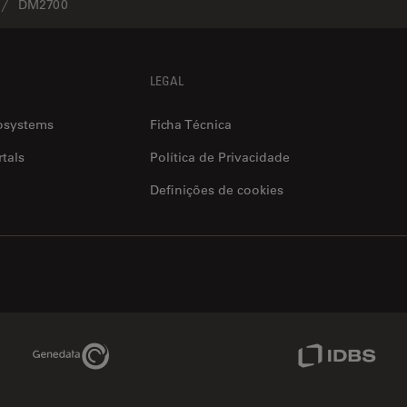
DM2700
LEGAL
osystems
Ficha Técnica
tals
Política de Privacidade
Definições de cookies
Genedata Link
IDBS Link