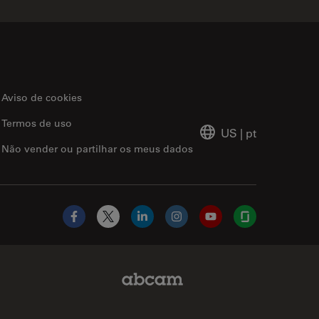
Aviso de cookies
Termos de uso
US
|
pt
Não vender ou partilhar os meus dados
Facebook
X
LinkedIn
Instagram
YouTube
Glassdoor
Abcam Limited Link