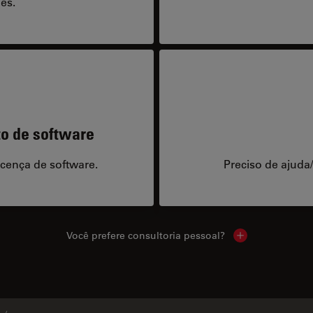
es.
to de software
icença de software.
Preciso de ajuda
Você prefere consultoria pessoal?
Show local cont