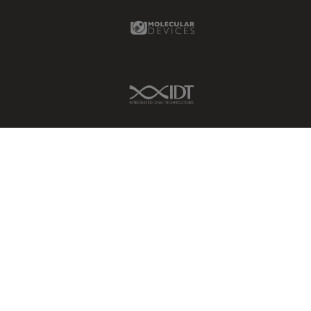
Molecular Devices Link
IDT Link