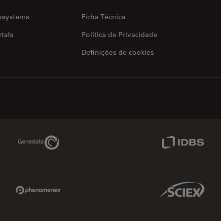
osystems
Ficha Técnica
tals
Política de Privacidade
Definições de cookies
Genedata Link
IDBS Link
Phenomenex Link
Sciex Link