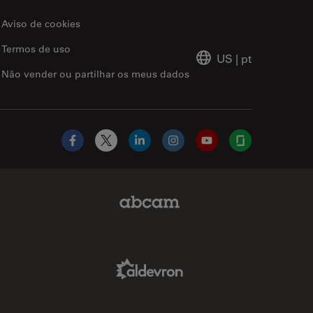
Aviso de cookies
Termos de uso
US
|
pt
Não vender ou partilhar os meus dados
Facebook
X
LinkedIn
Instagram
YouTube
Glassdoor
Abcam Limited Link
Aldevron Link