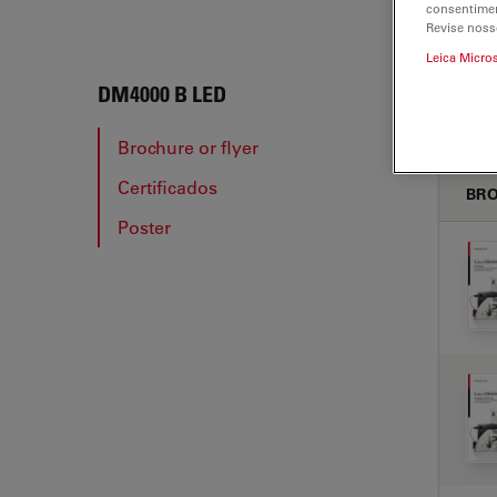
consentimen
Revise noss
Leica Micro
DM40
DM4000 B LED
Brochure or flyer
Certificados
BRO
Poster