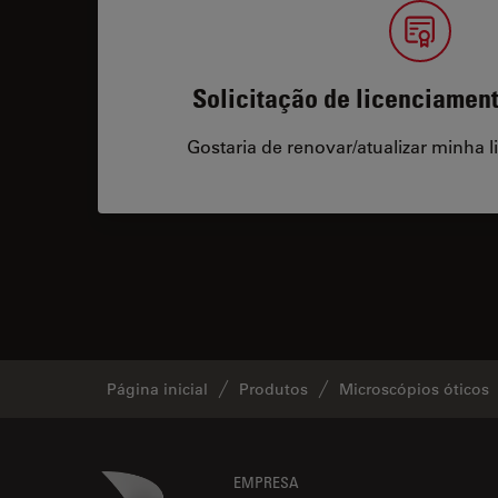
Solicitação de licenciamen
Gostaria de renovar/atualizar minha l
Página inicial
Produtos
Microscópios óticos
Footer
Danaher Logo
EMPRESA