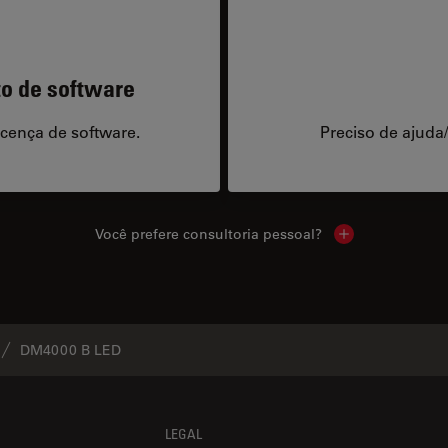
to de software
icença de software.
Preciso de ajuda
Você prefere consultoria pessoal?
Show local cont
DM4000 B LED
LEGAL