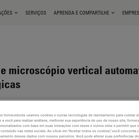
AÇÕES
SERVIÇOS
APRENDA E COMPARTILHE
EMPRE
e microscópio vertical automa
gicas
s fornecedores usamos cookies e outras tecnologias de rastreamento para coletar 
 a você para realizar análises, melhorar sua experiência de uso de nosso site, fornec
ilable. Please contact us to enquire about recent alternative prod
rsonalizados com base em suas interações com esses e outros sites e permitir que 
 conteúdo nas redes sociais. Ao clicar em “Aceitar todos os cookies”, você concorda
hamento desses dados com nossos parceiros. Você pode alterar suas preferências de