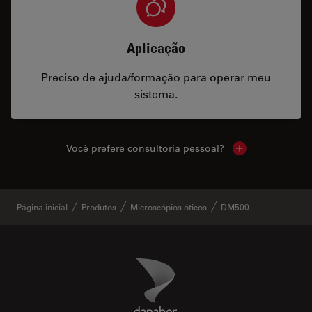
Aplicação
Preciso de ajuda/formação para operar meu
sistema.
Você prefere consultoria pessoal?
Show local cont
Página inicial
Produtos
Microscópios óticos
DM500
Danaher Logo
Footer