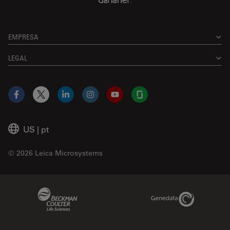
EMPRESA
LEGAL
Facebook
X
LinkedIn
Instagram
YouTube
Glassdoor
US
|
pt
© 2026 Leica Microsystems
Beckman Coulter Link
Genedata Link