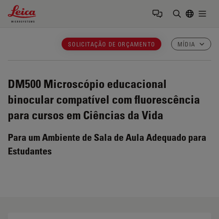
Leica Microsystems Logo
Togg
Insira o te
SOLICITAÇÃO DE ORÇAMENTO
MÍDIA
DM500
Microscópio educacional
binocular compatível com fluorescência
para cursos em Ciências da Vida
Para um Ambiente de Sala de Aula Adequado para
Estudantes