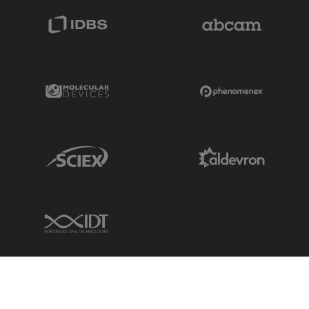
IDBS Link
Abcam Limited
Molecular Devices Link
Phenomenex L
Sciex Link
Aldevron Link
IDT Link