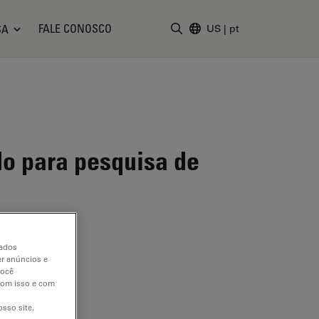
FALE CONOSCO
SA
US
|
pt
Insira o termo da pesquisa
do para pesquisa de
dados
er anúncios e
você
 com isso e com
sso site.