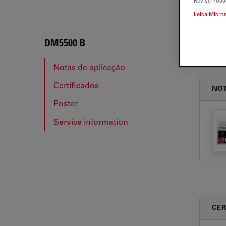
Revise noss
Leica Micro
DM55
DM5500 B
Notas de aplicação
Certificados
NOT
Poster
Service information
CER