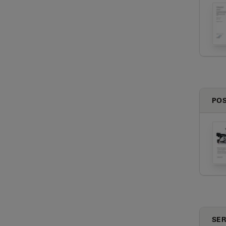
PO
SER