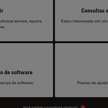
ir
Consultas s
hnical service, repairs,
Estou interessado em um
es.
to de software
icença de software.
Preciso de ajuda
Você prefere consultoria pessoal?