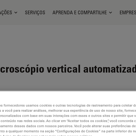
AÇÕES
SERVIÇOS
APRENDA E COMPARTILHE
EMPRE
croscópio vertical automatiza
s fornecedores usamos cookies e outras tecnologias de rastreamento para coletar 
 a você para realizar análises, melhorar sua experiência de uso de nosso site, fornec
rsonalizados com base em suas interações com esses e outros sites e permitir que 
 conteúdo nas redes sociais. Ao clicar em “Aceitar todos os cookies”, você concorda
hamento desses dados com nossos parceiros. Você pode alterar suas preferências de
to a qualquer momento na seção “Configurações de Cookies” na parte inferior do no