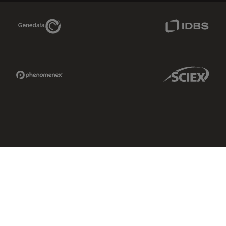
Genedata Link
IDBS Link
Phenomenex Link
Sciex Link