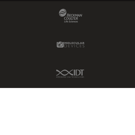
Beckman Coulter Link
Molecular Devices Link
IDT Link