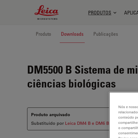
Leica Microsystems Logo
PRODUTOS
APLIC
Produto
Downloads
Publicações
DM5500 B
Sistema de mi
ciências biológicas
Nós e nosso
relacionados
Produto arquivado
conteúdo pe
compartilhe
Substituído por
Leica DM4 B e DM6 B
o compartil
consentimen