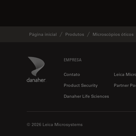
Página inicial
Produtos
Microscópios óticos
Footer
Danaher Logo
EMPRESA
Contato
Leica Micr
Product Security
Partner Por
Danaher Life Sciences
© 2026 Leica Microsystems