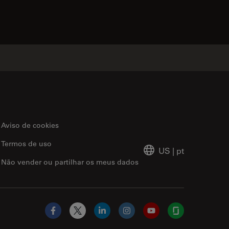
acts
Aviso de cookies
Termos de uso
US
|
pt
Não vender ou partilhar os meus dados
Facebook
X
LinkedIn
Instagram
YouTube
Glassdoor