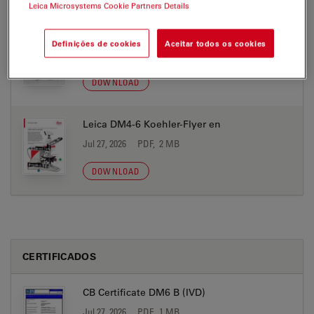
Leica Microsystems Cookie Partners Details
DM4 B-DM6 B Brochure EN
Definições de cookies
Aceitar todos os cookies
Jul 27, 2026
PDF, 49 MB
DOWNLOAD
Leica DM4-6 Koehler-Flyer en
Jul 27, 2026
PDF, 2 MB
DOWNLOAD
CERTIFICADOS
CB Certificate DM6 B (IVD)
Jul 27, 2026
PDF, 1 MB