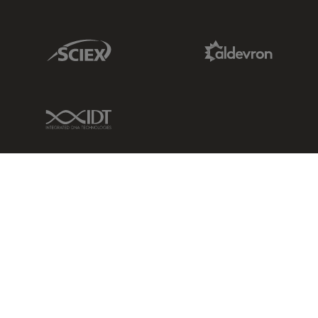
Sciex Link
Aldevron Link
IDT Link