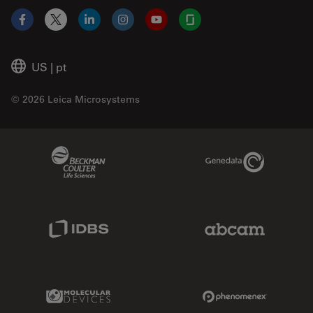
Facebook
X
LinkedIn
Instagram
YouTube
Glassdoor
US
|
pt
© 2026 Leica Microsystems
Beckman Coulter Link
Genedata Link
IDBS Link
Abcam Limited
Molecular Devices Link
Phenomenex L