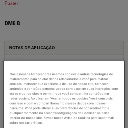
Poster
DM6 B
NOTAS DE APLICAÇÃO
Work More Efficiently In Developmental
Biology with Stereo And Confocal
Microscopy C.Elegans lowres JP
Nós e nossos fornecedores usamos cookies e outras tecnologias de
rastreamento para coletar dados relacionados a você para realizar
Jul 27, 2026
PDF, 863 KB
análises, melhorar sua experiência de uso de nosso site, fornecer
anúncios e conteúdo personalizados com base em suas interações com
DOWNLOAD
esses e outros sites e permitir que você compartilhe conteúdo nas
redes sociais. Ao clicar em “Aceitar todos os cookies”, você concorda
com isso e com o compartilhamento desses dados com nossos
parceiros. Você pode alterar suas preferências de consentimento a
qualquer momento na seção “Configurações de Cookies” na parte
inferior do nosso site. Revise nosso Aviso de Cookies para saber mais
sobre nossas práticas.
BROCHURE OR FLYER