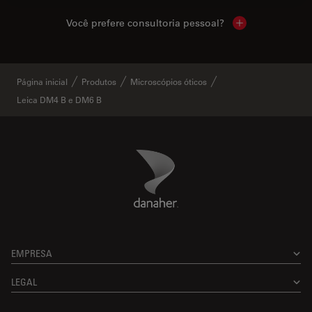
Você prefere consultoria pessoal?
Show local cont
Página inicial
Produtos
Microscópios óticos
Leica DM4 B e DM6 B
Danaher Logo
Footer
EMPRESA
LEGAL