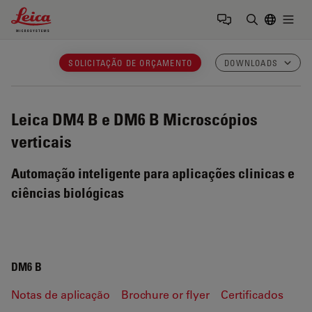
Leica Microsystems Logo
Togg
Insira o te
SOLICITAÇÃO DE ORÇAMENTO
DOWNLOADS
Leica DM4 B e DM6 B
Microscópios
verticais
Automação inteligente para aplicações clinicas e
ciências biológicas
DM6 B
Notas de aplicação
Brochure or flyer
Certificados