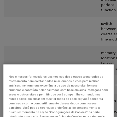
parfocal
function
switch
between
coarse a
fine mo
memory
locations
two z-
position
Nós e nossos fornecedores usamos cookies e outras tecnologias de
rastreamento para coletar dados relacionados a você para realizar
Objective
Absolute
Motorize
análises, melhorar sua experiência de uso de nosso site, fornecer
turret
coded
anúncios e conteúdo personalizados com base em suas interações com
esses e outros sites e permitir que você compartilhe conteúdo nas
redes sociais. Ao clicar em “Aceitar todos os cookies”, você concorda
includes
com isso e com o compartilhamento desses dados com nossos
– 6x M32
and
parceiros. Você pode alterar suas preferências de consentimento a
thread
immersi
qualquer momento na seção “Configurações de Cookies” na parte
mode
inferior do nosso site. Revise nosso Aviso de Cookies para saber mais