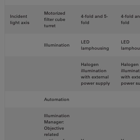
Motorized
Incident
4-fold and 5-
4-fold an
filter cube
light axis
fold
fold
turret
LED
LED
Illumination
lamphousing
lamphou
Halogen
Halogen
illumination
illumina
with external
with ext
power supply
power s
Automation
Illumination
Manager:
Objective
related