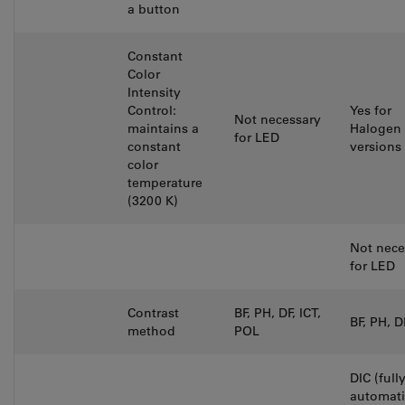
a button
Constant
Color
Intensity
Control:
Yes for
Not necessary
maintains a
Halogen
for LED
constant
versions
color
temperature
(3200 K)
Not nece
for LED
Contrast
BF, PH, DF, ICT,
BF, PH, D
method
POL
DIC (full
automati