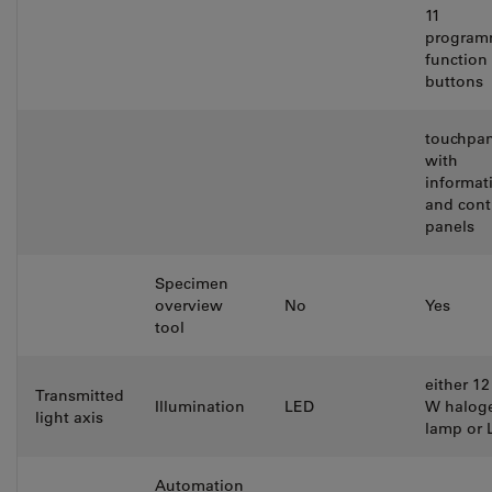
11
program
function
buttons
touchpan
with
informat
and cont
panels
Specimen
overview
No
Yes
tool
either 12
Transmitted
Illumination
LED
W halog
light axis
lamp or 
Automation