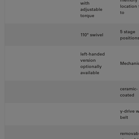
memory
with
location 
adjustable
to
torque
5 stage
110° swivel
position
left-handed
version
Mechanic
optionally
available
ceramic-
coated
y-drive w
belt
removab