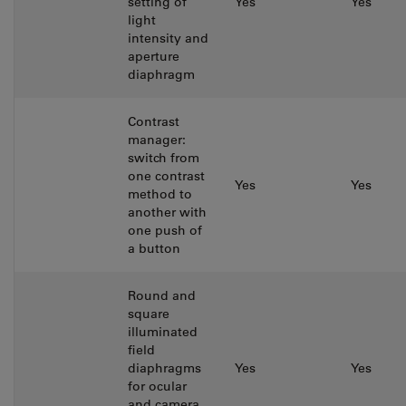
setting of
Yes
Yes
light
intensity and
aperture
diaphragm
Contrast
manager:
switch from
one contrast
Yes
Yes
method to
another with
one push of
a button
Round and
square
illuminated
field
diaphragms
Yes
Yes
for ocular
and camera