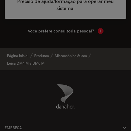
Preciso de ajuda/formação para operar meu
sistema.
Você prefere consultoria pessoal?
Show local cont
Página inicial
Produtos
Microscópios óticos
Leica DM4 M e DM6 M
Danaher Logo
Footer
EMPRESA