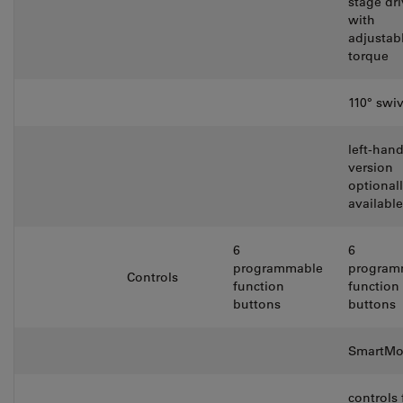
stage dr
with
adjustab
torque
110° swiv
left-han
version
optional
available
6
6
programmable
program
Controls
function
function
buttons
buttons
SmartMo
controls 