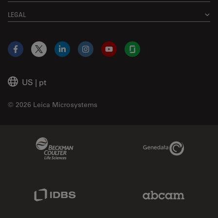
LEGAL
Facebook
X
LinkedIn
Instagram
YouTube
Glassdoor
US
|
pt
© 2026 Leica Microsystems
Beckman Coulter Link
Genedata Link
IDBS Link
Abcam Limited