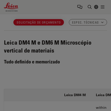
Leica Microsystems Logo
Togg
Insira o te
SOLICITAÇÃO DE ORÇAMENTO
ESPEC. TÉCNICAS
Leica DM4 M e DM6 M
Microscópio
vertical de materiais
Tudo definido e memorizado
Leica DM4 M
Leica D
within