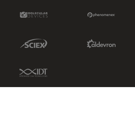
Molecular Devices Link
Phenomenex L
Sciex Link
Aldevron Link
IDT Link