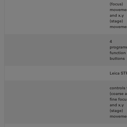
(focus)
moveme
and x,y
(stage)
moveme
4
program
function
buttons
Leica S
controls 
(coarse 
fine focu
and x,y
(stage)
moveme