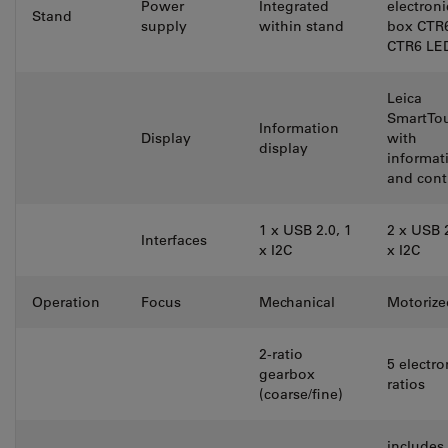
Power
Integrated
electroni
Stand
supply
within stand
box CTR6
CTR6 LE
Leica
SmartTo
Information
Display
with
display
informat
and cont
1 x USB 2.0, 1
2 x USB 2
Interfaces
x I2C
x I2C
Operation
Focus
Mechanical
Motorize
2-ratio
5 electro
gearbox
ratios
(coarse/fine)
includes